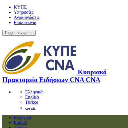
ΚΥΠΕ
Υπηρεσίες
Ανακοινώσεις
Επικοινωνία
Toggle navigation
Κυπριακό
Πρακτορείο Ειδήσεων
CNA
CNA
Ελληνικά
English
Türkçe
عربي
Ελληνικά
English
Türkçe