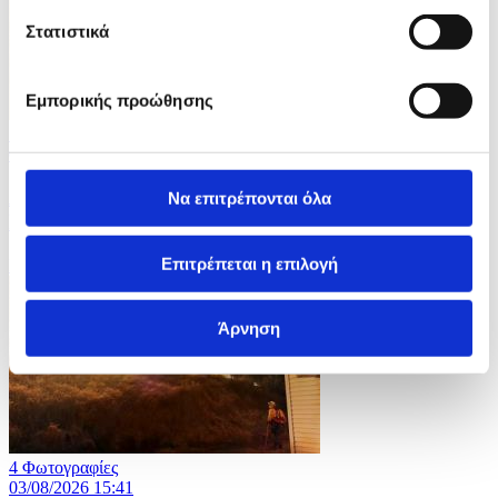
Στατιστικά
Εμπορικής προώθησης
5 Φωτογραφίες
03/08/2026 15:43
Αυξάνονται τα μέτρα στον θύλακα της Θέουτα στην
Να επιτρέπονται όλα
Ισπανία
Επιτρέπεται η επιλογή
ID: 10691389
Άρνηση
4 Φωτογραφίες
03/08/2026 15:41