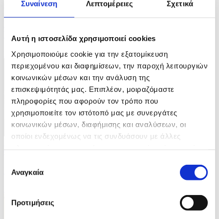
Συναίνεση
Λεπτομέρειες
Σχετικά
04/08/2026 08:11
Πρωτάθλημα Στίβου Κεντρικής Αμερικής και
Καραϊβικής
Αυτή η ιστοσελίδα χρησιμοποιεί cookies
ID: 10693418
Χρησιμοποιούμε cookie για την εξατομίκευση
περιεχομένου και διαφημίσεων, την παροχή λειτουργιών
κοινωνικών μέσων και την ανάλυση της
επισκεψιμότητάς μας. Επιπλέον, μοιραζόμαστε
πληροφορίες που αφορούν τον τρόπο που
χρησιμοποιείτε τον ιστότοπό μας με συνεργάτες
κοινωνικών μέσων, διαφήμισης και αναλύσεων, οι
οποίοι ενδεχομένως να τις συνδυάσουν με άλλες
10 Φωτογραφίες
πληροφορίες που τους έχετε παραχωρήσει ή τις οποίες
04/08/2026 08:08
έχουν συλλέξει σε σχέση με την από μέρους σας χρήση
Επιλογή
Iσραηλινές επιθέσεις στην πόλη της Γάζας
των υπηρεσιών τους.
Αναγκαία
συγκατάθεσης
ID: 10693414
Προτιμήσεις