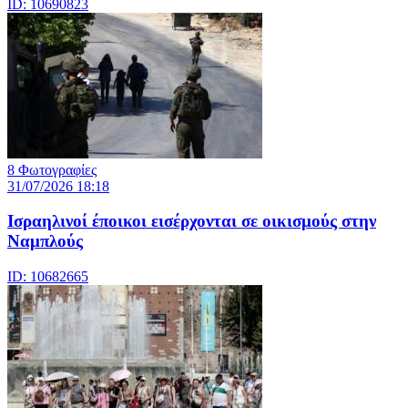
ID: 10690823
8 Φωτογραφίες
31/07/2026 18:18
Ισραηλινοί έποικοι εισέρχονται σε οικισμούς στην
Ναμπλούς
ID: 10682665