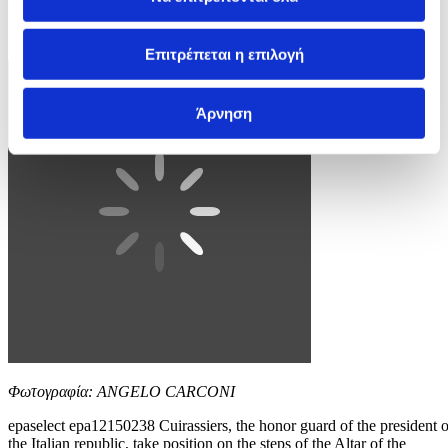
Day, in Rome, Italy, 02 June 2025. EPA/FABIO FRUSTACI
3 / 4
Επιτρέπεται η επιλογή
Άρνηση
Φωτογραφία: ANGELO CARCONI
epaselect epa12150238 Cuirassiers, the honor guard of the president o
the Italian republic, take position on the steps of the Altar of the