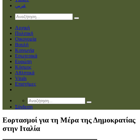
عربي
Αρχική
Πολιτική
Οικονομία
Βουλή
Κοινωνία
Εσωτερικά
Ευρώπη
Κόσμος
Αθλητικά
Virals
Επιστήμες
Σύνδεση
Eoρτασμοί για τη Μέρα της Δημοκρατίας
στην Ιταλία