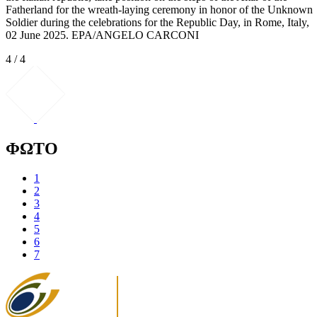
Fatherland for the wreath-laying ceremony in honor of the Unknown
Soldier during the celebrations for the Republic Day, in Rome, Italy,
02 June 2025. EPA/ANGELO CARCONI
4 / 4
ΦΩΤΟ
1
2
3
4
5
6
7