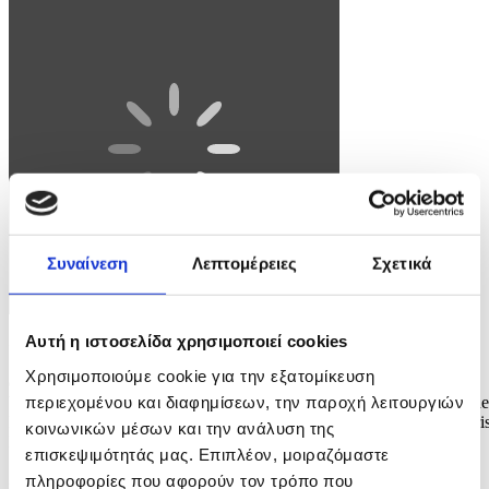
Συναίνεση
Λεπτομέρειες
Σχετικά
Αυτή η ιστοσελίδα χρησιμοποιεί cookies
Φωτογραφία: MOHAMMED BADRA
Χρησιμοποιούμε cookie για την εξατομίκευση
epaselect epa12154439 Coco Gauff of the USA in action during her
περιεχομένου και διαφημίσεων, την παροχή λειτουργιών
Women's quarterfinals match against Madison Keys of the USA at the
French Open Grand Slam tennis tournament at Roland Garros in Paris
κοινωνικών μέσων και την ανάλυση της
France, 04 June 2025. EPA/MOHAMMED BADRA
επισκεψιμότητάς μας. Επιπλέον, μοιραζόμαστε
2 / 4
πληροφορίες που αφορούν τον τρόπο που