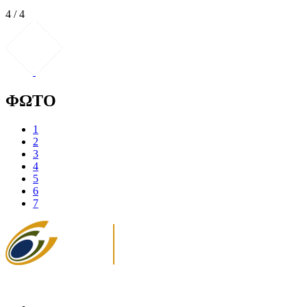
4 / 4
ΦΩΤΟ
1
2
3
4
5
6
7