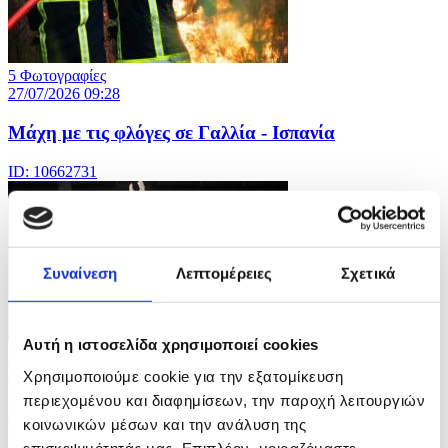
5 Φωτογραφίες
27/07/2026 09:28
Μάχη με τις φλόγες σε Γαλλία - Ισπανία
ID: 10662731
Συναίνεση
Λεπτομέρειες
Σχετικά
Αυτή η ιστοσελίδα χρησιμοποιεί cookies
5 Φωτογραφίες
27/07/2026 09:24
Χρησιμοποιούμε cookie για την εξατομίκευση
περιεχομένου και διαφημίσεων, την παροχή λειτουργιών
Κοινοπολιτειακοί Αγώνες στη Γλασκώβη
κοινωνικών μέσων και την ανάλυση της
επισκεψιμότητάς μας. Επιπλέον, μοιραζόμαστε