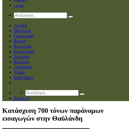
عربي
Αρχική
Πολιτική
Οικονομία
Βουλή
Κοινωνία
Εσωτερικά
Ευρώπη
Κόσμος
Αθλητικά
Virals
Επιστήμες
Σύνδεση
Κατάσχεση 700 τόνων παράνομων
εισαγωγών στην Θαϋλάνδη