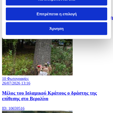
10 Φωτογραφίες
26/07/2026 13:19
Επιτρέπεται η επιλογή
Στιγμιότυπα από τους Κοινοπολιτειακούς Αγώνες στη
Γλασκόβη
Άρνηση
ID: 10659520
10 Φωτογραφίες
26/07/2026 13:16
Μέλος του Ισλαμικού Κράτους o δράστης της
επίθεσης στο Βερολίνο
ID: 10659516