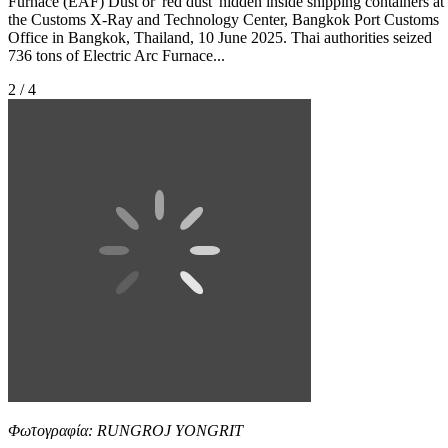
Furnace (EAF) Dust or 'red dust' hidden inside shipping containers at
the Customs X-Ray and Technology Center, Bangkok Port Customs
Office in Bangkok, Thailand, 10 June 2025. Thai authorities seized
736 tons of Electric Arc Furnace...
2 / 4
Φωτογραφία: RUNGROJ YONGRIT