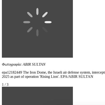
Φωτογραφία: ABIR SULTAN
epa12182449 The Iron Dome, the Israeli air defense system, intercepts 
2025 as part of operation 'Rising Lion'. EPA/ABIR SULTAN
1 / 3