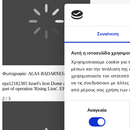
Συναίνεση
Αυτή η ιστοσελίδα χρησιμοπ
Χρησιμοποιούμε cookie για 
μέσων και την ανάλυση της
Φωτογραφία: ALAA BADARNEH
χρησιμοποιείτε τον ιστότοπ
να τις συνδυάσουν με άλλες
epa12182385 Israel's Iron Dome air defense system intercepts projecti
part of operation 'Rising Lion'. EPA/ALAA BADARNEH
από μέρους σας χρήση των 
2 / 3
Επιλογή
Αναγκαία
συγκατάθεσης