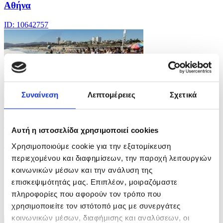
Αθήνα
ID: 10642757
Συναίνεση
Λεπτομέρειες
Σχετικά
13 Φωτογραφίες
22/07/2026 13:47
Αυτή η ιστοσελίδα χρησιμοποιεί cookies
Καύσωνας στο Λος Άντζελες
Χρησιμοποιούμε cookie για την εξατομίκευση
περιεχομένου και διαφημίσεων, την παροχή λειτουργιών
ID: 10642740
κοινωνικών μέσων και την ανάλυση της
επισκεψιμότητάς μας. Επιπλέον, μοιραζόμαστε
πληροφορίες που αφορούν τον τρόπο που
χρησιμοποιείτε τον ιστότοπό μας με συνεργάτες
κοινωνικών μέσων, διαφήμισης και αναλύσεων, οι