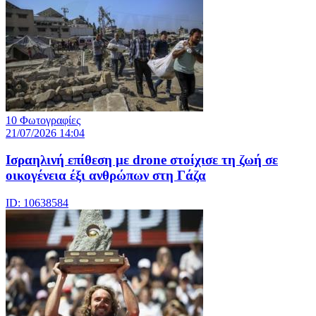
10 Φωτογραφίες
21/07/2026 14:04
Iσραηλινή επίθεση με drone στοίχισε τη ζωή σε
οικογένεια έξι ανθρώπων στη Γάζα
ID: 10638584