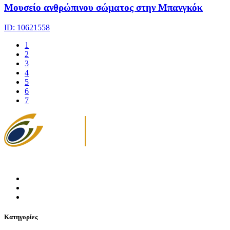
Μουσείο ανθρώπινου σώματος στην Μπανγκόκ
ID: 10621558
1
2
3
4
5
6
7
Κατηγορίες