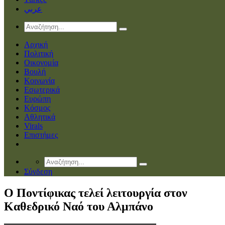
عربي
Αρχική
Πολιτική
Οικονομία
Βουλή
Κοινωνία
Εσωτερικά
Ευρώπη
Κόσμος
Αθλητικά
Virals
Επιστήμες
Σύνδεση
O Ποντίφικας τελεί λειτουργία στον
Καθεδρικό Ναό του Αλμπάνο