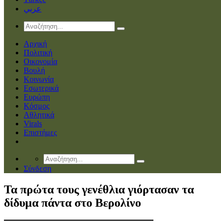
عربي
Αρχική
Πολιτική
Οικονομία
Βουλή
Κοινωνία
Εσωτερικά
Ευρώπη
Κόσμος
Αθλητικά
Virals
Επιστήμες
Σύνδεση
Τα πρώτα τους γενέθλια γιόρτασαν τα
δίδυμα πάντα στο Βερολίνο