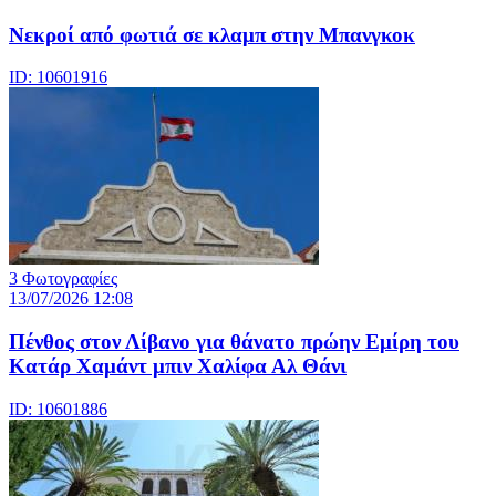
Νεκροί από φωτιά σε κλαμπ στην Μπανγκοκ
ID: 10601916
3 Φωτογραφίες
13/07/2026 12:08
Πένθος στον Λίβανο για θάνατο πρώην Εμίρη του
Κατάρ Χαμάντ μπιν Χαλίφα Αλ Θάνι
ID: 10601886