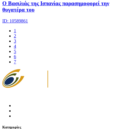
Ο Βασιλιάς της Ισπανίας παρασημοφορεί την
θυγατέρα του
ID: 10589861
1
2
3
4
5
6
7
Κατηγορίες