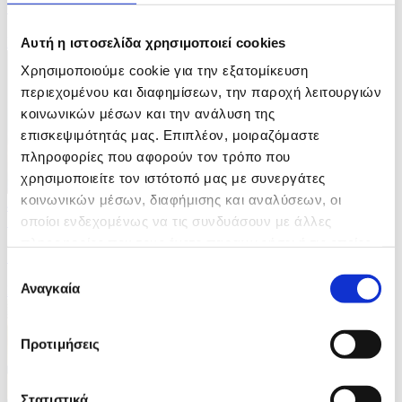
στην Κίνα
ID: 10617720
Αυτή η ιστοσελίδα χρησιμοποιεί cookies
Χρησιμοποιούμε cookie για την εξατομίκευση
περιεχομένου και διαφημίσεων, την παροχή λειτουργιών
κοινωνικών μέσων και την ανάλυση της
επισκεψιμότητάς μας. Επιπλέον, μοιραζόμαστε
πληροφορίες που αφορούν τον τρόπο που
χρησιμοποιείτε τον ιστότοπό μας με συνεργάτες
κοινωνικών μέσων, διαφήμισης και αναλύσεων, οι
4 Φωτογραφίες
οποίοι ενδεχομένως να τις συνδυάσουν με άλλες
16/07/2026 17:41
πληροφορίες που τους έχετε παραχωρήσει ή τις οποίες
Ο Στέφανος Τσιτσιπάς στο Swiss Open
έχουν συλλέξει σε σχέση με την από μέρους σας χρήση
Επιλογή
των υπηρεσιών τους.
Αναγκαία
ID: 10617696
συγκατάθεσης
Προτιμήσεις
Στατιστικά