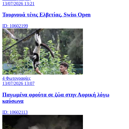
13/07/2026 13:21
Τουρνουά τένις Ελβετίας, Swiss Open
ID: 10602199
4 Φωτογραφίες
13/07/2026 13:07
Παγωμένα φρούτα σε ζώα στην Αφρική λόγω
καύσωνα
ID: 10602113