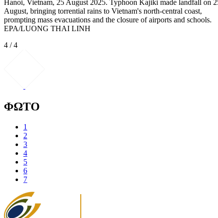
Hanoi, Vietnam, 25 August 2025. Typhoon Kajiki made landfall on 2
August, bringing torrential rains to Vietnam's north-central coast,
prompting mass evacuations and the closure of airports and schools.
EPA/LUONG THAI LINH
4 / 4
ΦΩΤΟ
1
2
3
4
5
6
7