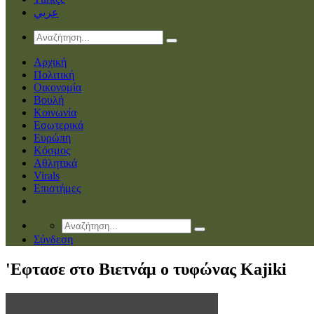
عربي
Αρχική
Πολιτική
Οικονομία
Βουλή
Κοινωνία
Εσωτερικά
Ευρώπη
Κόσμος
Αθλητικά
Virals
Επιστήμες
Σύνδεση
'Eφτασε στο Βιετνάμ ο τυφώνας Kajiki