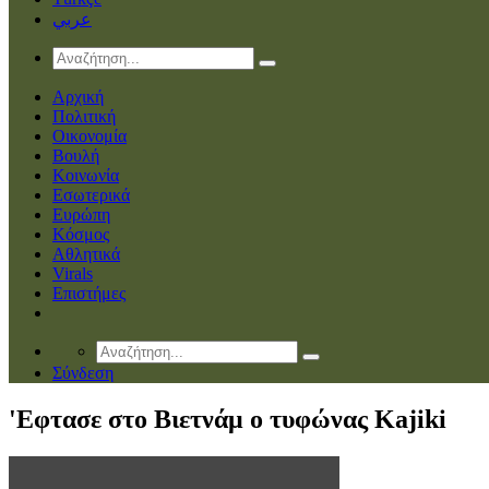
عربي
Αρχική
Πολιτική
Οικονομία
Βουλή
Κοινωνία
Εσωτερικά
Ευρώπη
Κόσμος
Αθλητικά
Virals
Επιστήμες
Σύνδεση
'Eφτασε στο Βιετνάμ ο τυφώνας Kajiki