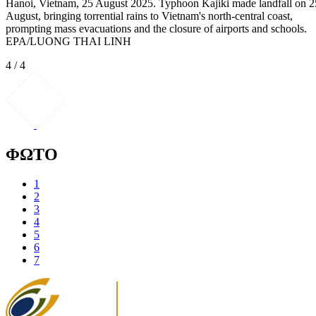
Hanoi, Vietnam, 25 August 2025. Typhoon Kajiki made landfall on 2
August, bringing torrential rains to Vietnam's north-central coast,
prompting mass evacuations and the closure of airports and schools.
EPA/LUONG THAI LINH
4 / 4
ΦΩΤΟ
1
2
3
4
5
6
7