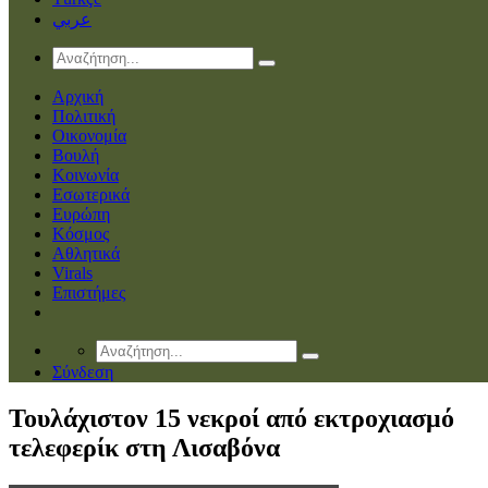
عربي
Αρχική
Πολιτική
Οικονομία
Βουλή
Κοινωνία
Εσωτερικά
Ευρώπη
Κόσμος
Αθλητικά
Virals
Επιστήμες
Σύνδεση
Toυλάχιστον 15 νεκροί από εκτροχιασμό
τελεφερίκ στη Λισαβόνα