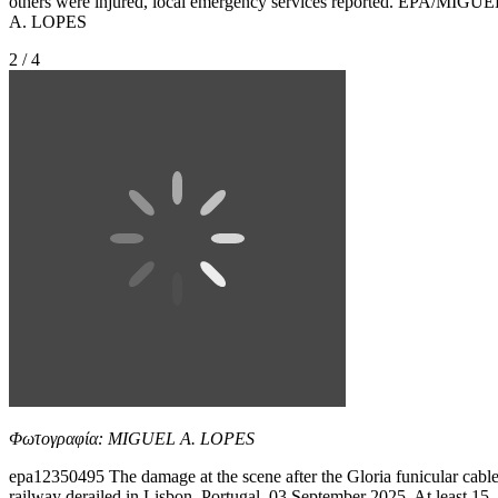
others were injured, local emergency services reported. EPA/MIGUE
A. LOPES
2 / 4
Φωτογραφία: MIGUEL A. LOPES
epa12350495 The damage at the scene after the Gloria funicular cabl
railway derailed in Lisbon, Portugal, 03 September 2025. At least 15