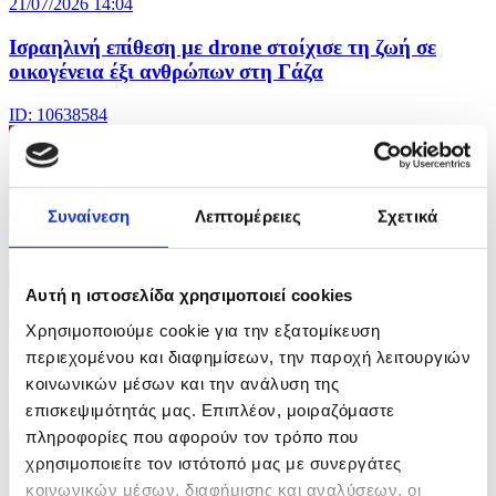
21/07/2026 14:04
Iσραηλινή επίθεση με drone στοίχισε τη ζωή σε
οικογένεια έξι ανθρώπων στη Γάζα
ID: 10638584
Συναίνεση
Λεπτομέρειες
Σχετικά
Αυτή η ιστοσελίδα χρησιμοποιεί cookies
5 Φωτογραφίες
Χρησιμοποιούμε cookie για την εξατομίκευση
19/07/2026 18:01
περιεχομένου και διαφημίσεων, την παροχή λειτουργιών
Ο Στέφανος Τσιτσιπάς κατέκτησε το Swiss Open
κοινωνικών μέσων και την ανάλυση της
επισκεψιμότητάς μας. Επιπλέον, μοιραζόμαστε
ID: 10629416
πληροφορίες που αφορούν τον τρόπο που
χρησιμοποιείτε τον ιστότοπό μας με συνεργάτες
κοινωνικών μέσων, διαφήμισης και αναλύσεων, οι