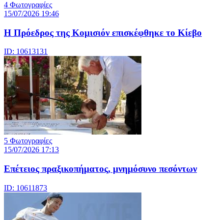
4 Φωτογραφίες
15/07/2026 19:46
Η Πρόεδρος της Κομισιόν επισκέφθηκε το Κίεβο
ID: 10613131
5 Φωτογραφίες
15/07/2026 17:13
Επέτειος πραξικοπήματος, μνημόσυνο πεσόντων
ID: 10611873