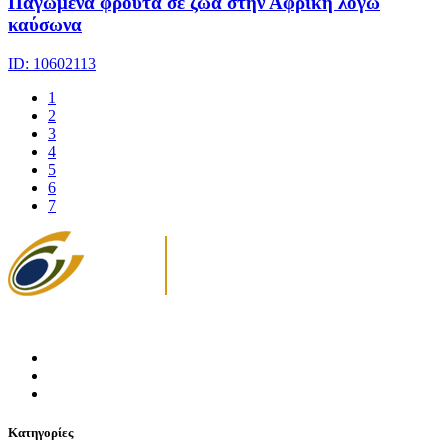
Παγωμένα φρούτα σε ζώα στην Αφρική λόγω
καύσωνα
ID: 10602113
1
2
3
4
5
6
7
Κατηγορίες