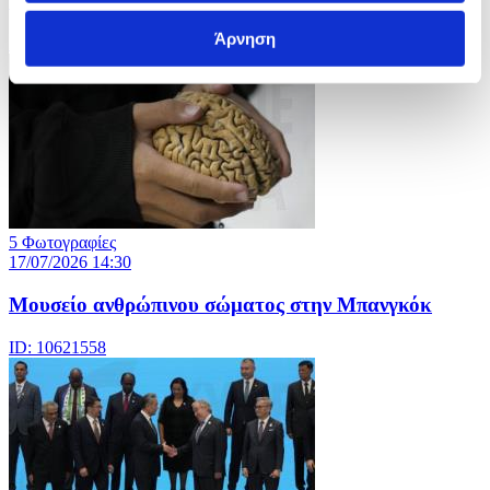
26ο γαλλο-γερμανικό Υπουργικό Συμβούλιο
Άρνηση
ID: 10621589
5 Φωτογραφίες
17/07/2026 14:30
Μουσείο ανθρώπινου σώματος στην Μπανγκόκ
ID: 10621558