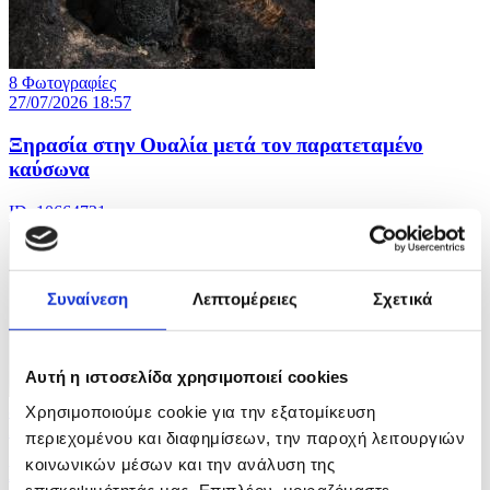
8 Φωτογραφίες
27/07/2026 18:57
Ξηρασία στην Ουαλία μετά τον παρατεταμένο
καύσωνα
ID: 10664721
Συναίνεση
Λεπτομέρειες
Σχετικά
Αυτή η ιστοσελίδα χρησιμοποιεί cookies
8 Φωτογραφίες
Χρησιμοποιούμε cookie για την εξατομίκευση
27/07/2026 18:54
περιεχομένου και διαφημίσεων, την παροχή λειτουργιών
κοινωνικών μέσων και την ανάλυση της
Κοινοπολιτειακοί αγώνες στην Γλασκώβη
επισκεψιμότητάς μας. Επιπλέον, μοιραζόμαστε