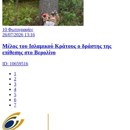
10 Φωτογραφίες
26/07/2026 13:16
Μέλος του Ισλαμικού Κράτους o δράστης της
επίθεσης στο Βερολίνο
ID: 10659516
1
2
3
4
5
6
7