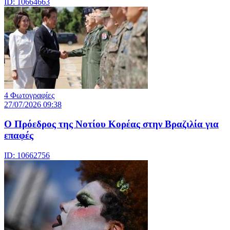
ID: 10664663
4 Φωτογραφίες
27/07/2026 09:38
Ο Πρόεδρος της Νοτίου Κορέας στην Βραζιλία για
επαφές
ID: 10662756