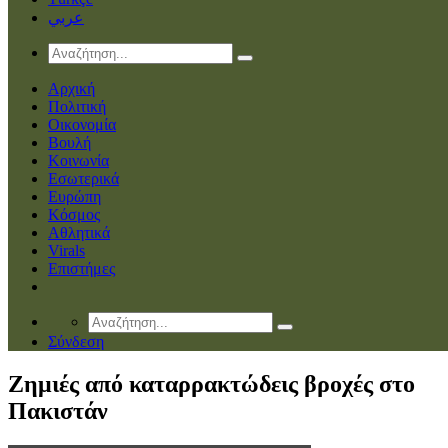
عربي
Αρχική
Πολιτική
Οικονομία
Βουλή
Κοινωνία
Εσωτερικά
Ευρώπη
Κόσμος
Αθλητικά
Virals
Επιστήμες
Σύνδεση
Ζημιές από καταρρακτώδεις βροχές στο
Πακιστάν