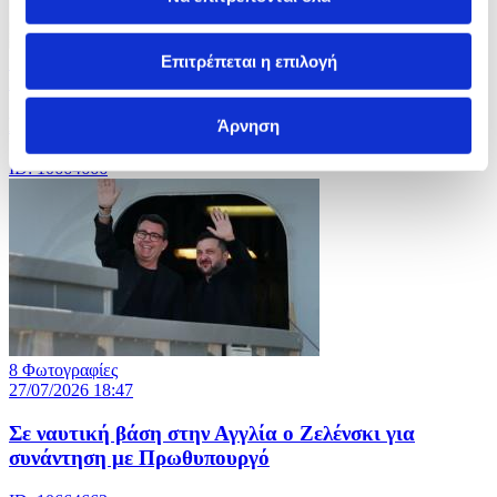
Επιτρέπεται η επιλογή
5 Φωτογραφίες
27/07/2026 18:49
Μουσώνες με έντονες βροχοπτώσεις στο Πακιστάν
Άρνηση
ID: 10664666
8 Φωτογραφίες
27/07/2026 18:47
Σε ναυτική βάση στην Αγγλία ο Ζελένσκι για
συνάντηση με Πρωθυπουργό