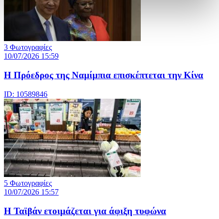
3 Φωτογραφίες
10/07/2026 15:59
Η Πρόεδρος της Ναμίμπια επισκέπτεται την Κίνα
ID: 10589846
5 Φωτογραφίες
10/07/2026 15:57
Η Ταϊβάν ετοιμάζεται για άφιξη τυφώνα