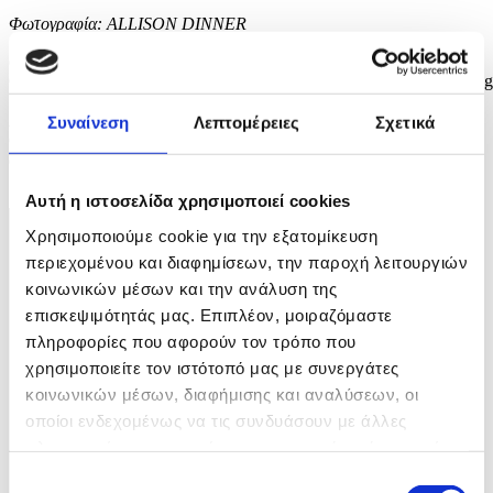
Φωτογραφία: ALLISON DINNER
epa12379302 Brittany Snow and Malin Akerman present Stephen
Graham the Emmy for Outstanding Writing for a Limited or Antholo
Series or Movie for Adolescence during the 77th annual Emmy
Awards ceremony held at the Peacock Theater in Los Angeles,
Συναίνεση
Λεπτομέρειες
Σχετικά
California, USA, 14 September 2025. The Emmys celebrate
excellence in national primetime television programming....
5 / 6
Αυτή η ιστοσελίδα χρησιμοποιεί cookies
Χρησιμοποιούμε cookie για την εξατομίκευση
περιεχομένου και διαφημίσεων, την παροχή λειτουργιών
κοινωνικών μέσων και την ανάλυση της
επισκεψιμότητάς μας. Επιπλέον, μοιραζόμαστε
πληροφορίες που αφορούν τον τρόπο που
χρησιμοποιείτε τον ιστότοπό μας με συνεργάτες
κοινωνικών μέσων, διαφήμισης και αναλύσεων, οι
οποίοι ενδεχομένως να τις συνδυάσουν με άλλες
πληροφορίες που τους έχετε παραχωρήσει ή τις οποίες
έχουν συλλέξει σε σχέση με την από μέρους σας χρήση
Επιλογή