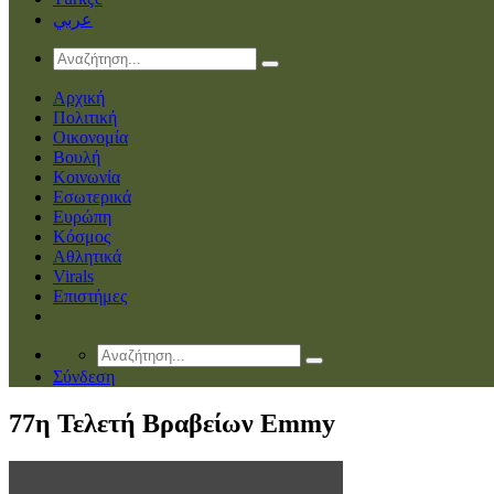
عربي
Αρχική
Πολιτική
Οικονομία
Βουλή
Κοινωνία
Εσωτερικά
Ευρώπη
Κόσμος
Αθλητικά
Virals
Επιστήμες
Σύνδεση
77η Τελετή Βραβείων Emmy