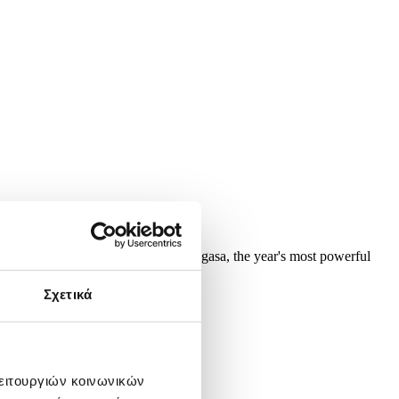
a, 24 September 2025. Typhoon Ragasa, the year's most powerful
rding to Chinese state...
Σχετικά
λειτουργιών κοινωνικών