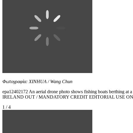
Φωτογραφία: XINHUA / Wang Chun
epa12402172 An aerial drone photo shows fishing boats berthing 
IRELAND OUT / MANDATORY CREDIT EDITORIAL USE O
1 / 4