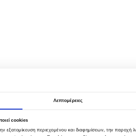
 the passage of Typhoon Ragasa in Maoming, Guangdong province, Chin
gdong province, leading to the relocation of over 2 million people, acco
Λεπτομέρειες
οιεί cookies
την εξατομίκευση περιεχομένου και διαφημίσεων, την παροχή 