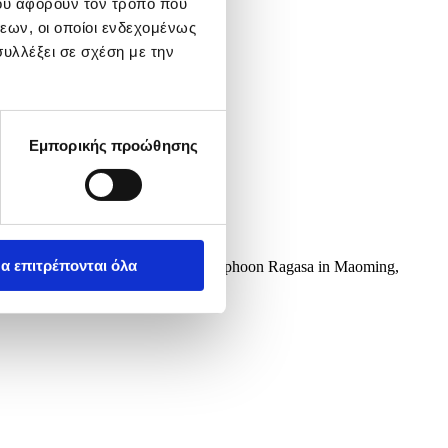
ου αφορούν τον τρόπο που
εων, οι οποίοι ενδεχομένως
υλλέξει σε σχέση με την
Εμπορικής προώθησης
α επιτρέπονται όλα
n Bohe Town, amidst the passage of Typhoon Ragasa in Maoming,
 coast of China in Guangdong...