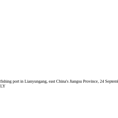
at a fishing port in Lianyungang, east China's Jiangsu Province, 
NLY