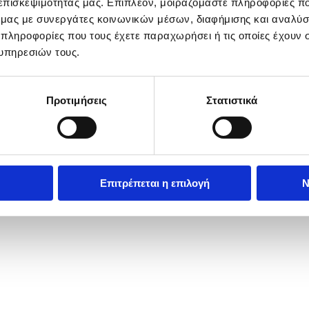
 επισκεψιμότητάς μας. Επιπλέον, μοιραζόμαστε πληροφορίες π
ό μας με συνεργάτες κοινωνικών μέσων, διαφήμισης και αναλύσ
 πληροφορίες που τους έχετε παραχωρήσει ή τις οποίες έχουν σ
υπηρεσιών τους.
Προτιμήσεις
Στατιστικά
Επιτρέπεται η επιλογή
Ν
 a temporary resettlement site set up inside Bomei Primary School i
year's most powerful tropical cyclone, made landfall on the southern