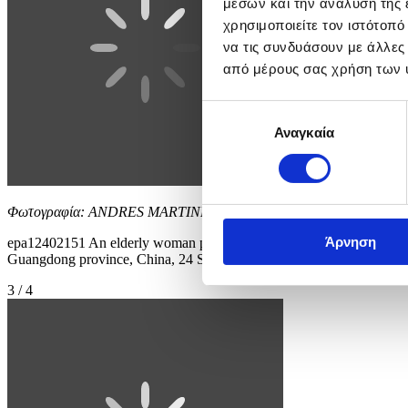
μέσων και την ανάλυση της
χρησιμοποιείτε τον ιστότοπ
να τις συνδυάσουν με άλλες
από μέρους σας χρήση των 
Επιλογή
Αναγκαία
συγκατάθεσης
Φωτογραφία: ANDRES MARTINEZ CASARES
Άρνηση
epa12402151 An elderly woman prepares a bowl of instant noodles at
Guangdong province, China, 24 September 2025. Typhoon Ragasa, the 
3 / 4