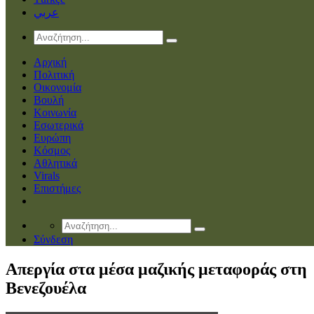
عربي
Αρχική
Πολιτική
Οικονομία
Βουλή
Κοινωνία
Εσωτερικά
Ευρώπη
Κόσμος
Αθλητικά
Virals
Επιστήμες
Σύνδεση
Απεργία στα μέσα μαζικής μεταφοράς στη
Βενεζουέλα