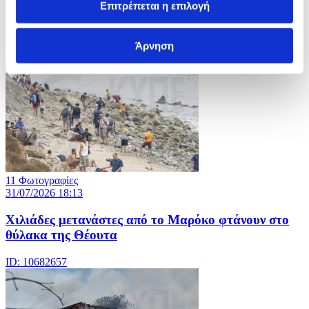
Επιτρέπεται η επιλογή
Κόκκινος συναγερμός για πολλές πόλεις στην Ιταλία
λόγω καύσωνα
Άρνηση
ID: 10682658
11 Φωτογραφίες
31/07/2026 18:13
Χιλιάδες μετανάστες από το Μαρόκο φτάνουν στο
θύλακα της Θέουτα
ID: 10682657