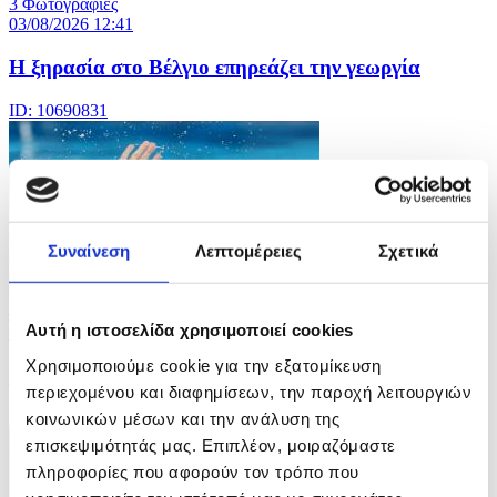
3 Φωτογραφίες
03/08/2026 12:41
Η ξηρασία στο Βέλγιο επηρεάζει την γεωργία
ID: 10690831
Συναίνεση
Λεπτομέρειες
Σχετικά
4 Φωτογραφίες
Αυτή η ιστοσελίδα χρησιμοποιεί cookies
03/08/2026 12:39
Χρησιμοποιούμε cookie για την εξατομίκευση
Πρωτάθλημα Υγρού Στίβου Ευρώπης 2026
περιεχομένου και διαφημίσεων, την παροχή λειτουργιών
κοινωνικών μέσων και την ανάλυση της
ID: 10690823
επισκεψιμότητάς μας. Επιπλέον, μοιραζόμαστε
πληροφορίες που αφορούν τον τρόπο που