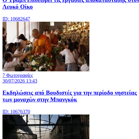
Λευκό Οίκο
ID: 10682647
7 Φωτογραφίες
30/07/2026 13:43
Εκδηλώσεις από Βουδιστές για την περίοδο νηστείας
των μοναχών στην Μπανγκόκ
ID: 10676370