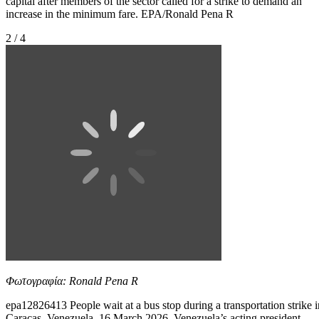
capital after members of the sector called for a strike to demand an
increase in the minimum fare. EPA/Ronald Pena R
2 / 4
Φωτογραφία: Ronald Pena R
epa12826413 People wait at a bus stop during a transportation strike i
Caracas, Venezuela, 16 March 2026. Venezuela’s acting president,