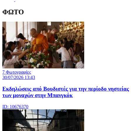
ΦΩΤΟ
7 Φωτογραφίες
30/07/2026 13:43
Εκδηλώσεις από Βουδιστές για την περίοδο νηστείας
των μοναχών στην Μπανγκόκ
ID: 10676370