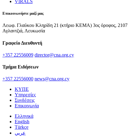
VIRALS
Επικοινωνήστε μαζί μας
Λεωφ. Γλαύκου Κληρίδη 21 (κτήριο ΚΕΜΑ) 3ος όροφος, 2107
Αγλαντζιά, Λευκωσία
Γραφείο Διευθυντή
+357 22556009
director@cna.org.cy
Τμήμα Ειδήσεων
+357 22556000
news@cna.org.cy
ΚΥΠΕ
Υπηρεσίες
Συνδέσεις
Επικοινωνία
Ελληνικά
English
Türkçe
عربي