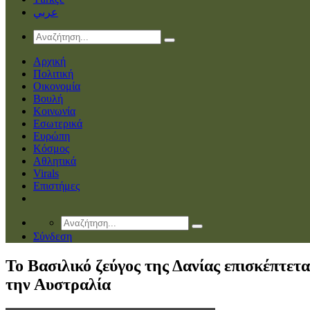
عربي
Αρχική
Πολιτική
Οικονομία
Βουλή
Κοινωνία
Εσωτερικά
Ευρώπη
Κόσμος
Αθλητικά
Virals
Επιστήμες
Σύνδεση
Το Βασιλικό ζεύγος της Δανίας επισκέπτετα
την Αυστραλία