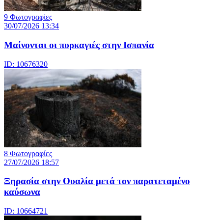
9 Φωτογραφίες
30/07/2026 13:34
Μαίνονται οι πυρκαγιές στην Ισπανία
ID: 10676320
8 Φωτογραφίες
27/07/2026 18:57
Ξηρασία στην Ουαλία μετά τον παρατεταμένο
καύσωνα
ID: 10664721