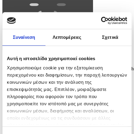
Συναίνεση
Λεπτομέρειες
Σχετικά
Αυτή η ιστοσελίδα χρησιμοποιεί cookies
Φωτογραφία: JAMES ROSS
Χρησιμοποιούμε cookie για την εξατομίκευση
epa12826580 Denmark's Queen Mary (R) kicks a rugby football at th
MCG in Melbourne, Australia, 17 March 2026. The royal couple is
περιεχομένου και διαφημίσεων, την παροχή λειτουργιών
visiting Australia from 14 March until 19 March 2026. EPA/JAMES
κοινωνικών μέσων και την ανάλυση της
ROSS AUSTRALIA AND NEW ZEALAND OUT
επισκεψιμότητάς μας. Επιπλέον, μοιραζόμαστε
10 / 13
πληροφορίες που αφορούν τον τρόπο που
χρησιμοποιείτε τον ιστότοπό μας με συνεργάτες
κοινωνικών μέσων, διαφήμισης και αναλύσεων, οι
οποίοι ενδεχομένως να τις συνδυάσουν με άλλες
πληροφορίες που τους έχετε παραχωρήσει ή τις οποίες
έχουν συλλέξει σε σχέση με την από μέρους σας χρήση