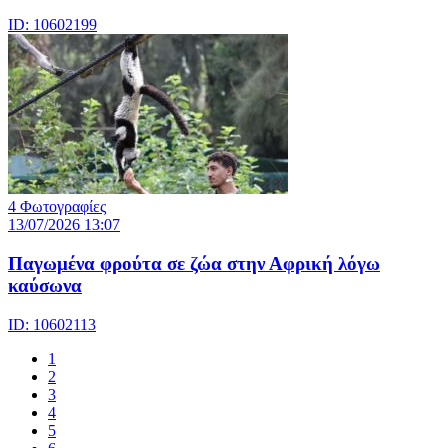
ID: 10602199
4 Φωτογραφίες
13/07/2026 13:07
Παγωμένα φρούτα σε ζώα στην Αφρική λόγω
καύσωνα
ID: 10602113
1
2
3
4
5