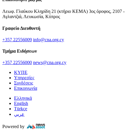
Λεωφ. Γλαύκου Κληρίδη 21 (κτήριο ΚΕΜΑ) 3ος όροφος, 2107 -
Αγλαντζιά, Λευκωσία, Κύπρος
Γραφείο Διευθυντή
+357 22556009
info@cna.org.cy
Τμήμα Ειδήσεων
+357 22556000
news@cna.org.cy
ΚΥΠΕ
Υπηρεσίες
Συνδέσεις
Επικοινωνία
Ελληνικά
English
Türkçe
عربي
Powered by