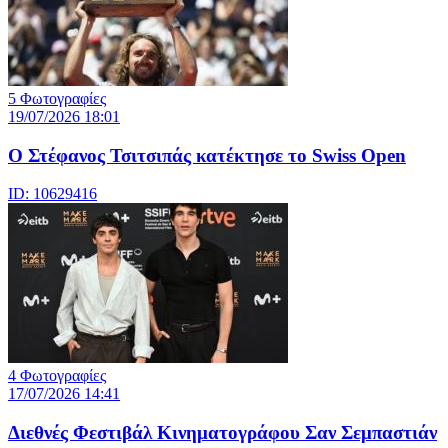
5 Φωτογραφίες
19/07/2026 18:01
Ο Στέφανος Τσιτσιπάς κατέκτησε το Swiss Open
ID: 10629416
4 Φωτογραφίες
17/07/2026 14:41
Διεθνές Φεστιβάλ Κινηματογράφου Σαν Σεμπαστιάν