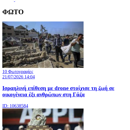
ΦΩΤΟ
10 Φωτογραφίες
21/07/2026 14:04
Iσραηλινή επίθεση με drone στοίχισε τη ζωή σε
οικογένεια έξι ανθρώπων στη Γάζα
ID: 10638584