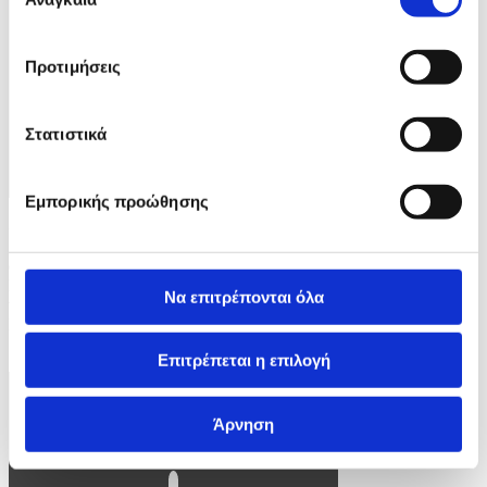
συγκατάθεσης
Προτιμήσεις
Στατιστικά
Εμπορικής προώθησης
Φωτογραφία: JAMES ROSS
epa12826579 Denmark's Queen Mary kicks a rugby football at the
MCG in Melbourne, Australia, 17 March 2026. The royal couple is
Να επιτρέπονται όλα
visiting Australia from 14 March until 19 March 2026. EPA/JAMES
ROSS AUSTRALIA AND NEW ZEALAND OUT
Επιτρέπεται η επιλογή
11 / 13
Άρνηση