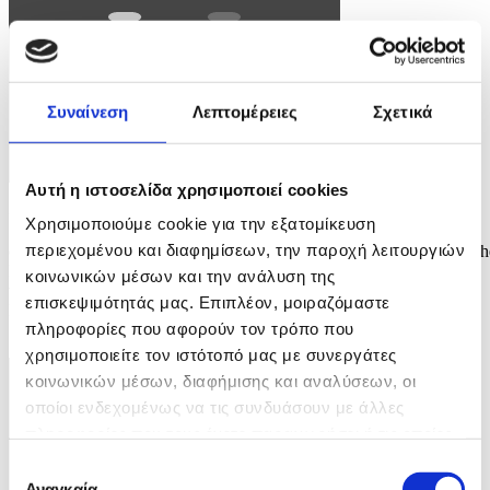
Συναίνεση
Λεπτομέρειες
Σχετικά
Αυτή η ιστοσελίδα χρησιμοποιεί cookies
Φωτογραφία: JAMES ROSS
Χρησιμοποιούμε cookie για την εξατομίκευση
περιεχομένου και διαφημίσεων, την παροχή λειτουργιών
epa12826580 Denmark's Queen Mary (R) kicks a rugby football at th
MCG in Melbourne, Australia, 17 March 2026. The royal couple is
κοινωνικών μέσων και την ανάλυση της
visiting Australia from 14 March until 19 March 2026. EPA/JAMES
επισκεψιμότητάς μας. Επιπλέον, μοιραζόμαστε
ROSS AUSTRALIA AND NEW ZEALAND OUT
πληροφορίες που αφορούν τον τρόπο που
10 / 13
χρησιμοποιείτε τον ιστότοπό μας με συνεργάτες
κοινωνικών μέσων, διαφήμισης και αναλύσεων, οι
οποίοι ενδεχομένως να τις συνδυάσουν με άλλες
πληροφορίες που τους έχετε παραχωρήσει ή τις οποίες
έχουν συλλέξει σε σχέση με την από μέρους σας χρήση
Επιλογή
των υπηρεσιών τους.
Αναγκαία