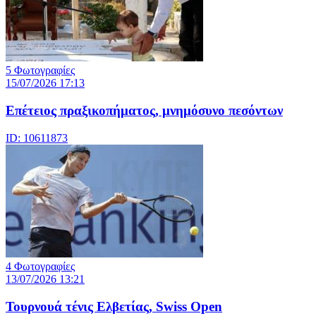
5 Φωτογραφίες
15/07/2026 17:13
Επέτειος πραξικοπήματος, μνημόσυνο πεσόντων
ID: 10611873
4 Φωτογραφίες
13/07/2026 13:21
Τουρνουά τένις Ελβετίας, Swiss Open