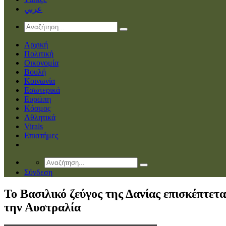
عربي
Αρχική
Πολιτική
Οικονομία
Βουλή
Κοινωνία
Εσωτερικά
Ευρώπη
Κόσμος
Αθλητικά
Virals
Επιστήμες
Σύνδεση
Το Βασιλικό ζεύγος της Δανίας επισκέπτετα
την Αυστραλία