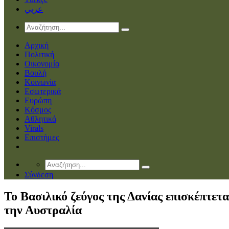
عربي
Αρχική
Πολιτική
Οικονομία
Βουλή
Κοινωνία
Εσωτερικά
Ευρώπη
Κόσμος
Αθλητικά
Virals
Επιστήμες
Σύνδεση
Το Βασιλικό ζεύγος της Δανίας επισκέπτετα
την Αυστραλία