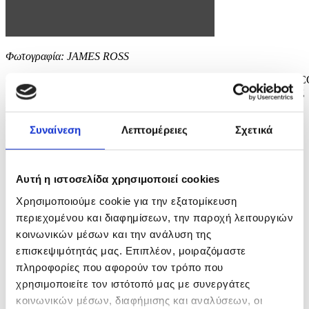
Φωτογραφία: JAMES ROSS
epa12826584 Denmark's Queen Mary reacts during a visit to the M
in Melbourne, Australia, 17 March 2026. The royal couple is visiting
Australia from 14 March until 19 March 2026. EPA/JAMES ROSS
AUSTRALIA AND NEW ZEALAND OUT
Συναίνεση
Λεπτομέρειες
Σχετικά
6 / 13
Αυτή η ιστοσελίδα χρησιμοποιεί cookies
Χρησιμοποιούμε cookie για την εξατομίκευση
περιεχομένου και διαφημίσεων, την παροχή λειτουργιών
κοινωνικών μέσων και την ανάλυση της
επισκεψιμότητάς μας. Επιπλέον, μοιραζόμαστε
πληροφορίες που αφορούν τον τρόπο που
χρησιμοποιείτε τον ιστότοπό μας με συνεργάτες
κοινωνικών μέσων, διαφήμισης και αναλύσεων, οι