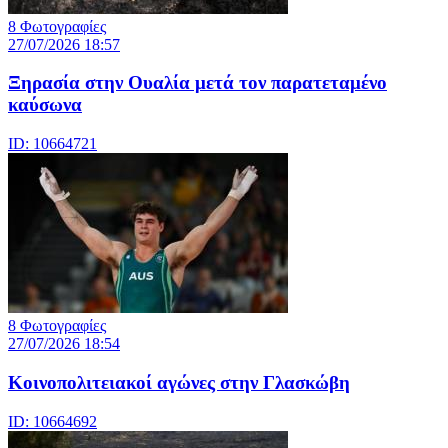
8 Φωτογραφίες
27/07/2026 18:57
Ξηρασία στην Ουαλία μετά τον παρατεταμένο
καύσωνα
ID: 10664721
8 Φωτογραφίες
27/07/2026 18:54
Κοινοπολιτειακοί αγώνες στην Γλασκώβη
ID: 10664692