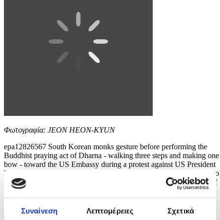
Φωτογραφία: JEON HEON-KYUN
epa12826567 South Korean monks gesture before performing the
Buddhist praying act of Dharna - walking three steps and making one
bow - toward the US Embassy during a protest against US President
Trump, in Seoul, South Korea, 17 March 2026. Protesters gathered to
oppose Trump’s request for South Korea to send ships to the Strait of
Hormuz. EPA/JEON HEON-KYUN
8 / 10
Συναίνεση
Λεπτομέρειες
Σχετικά