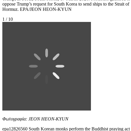
oppose Trump’s request for South Korea to send ships to the Strait of
Hormuz. EPA/JEON HEON-KYUN
1 / 10
Φωτογραφία: JEON HEON-KYUN
epa12826560 South Korean monks perform the Buddhist praying act