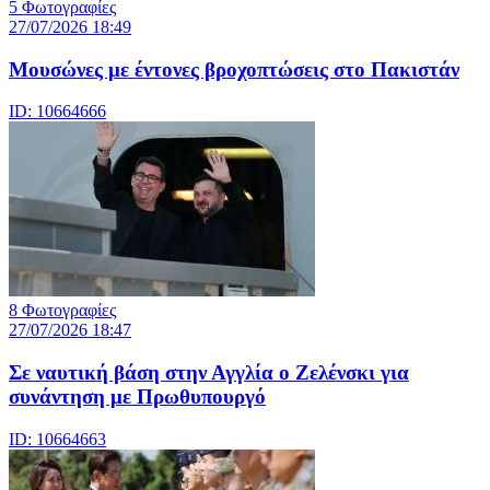
5 Φωτογραφίες
27/07/2026 18:49
Μουσώνες με έντονες βροχοπτώσεις στο Πακιστάν
ID: 10664666
8 Φωτογραφίες
27/07/2026 18:47
Σε ναυτική βάση στην Αγγλία ο Ζελένσκι για
συνάντηση με Πρωθυπουργό
ID: 10664663