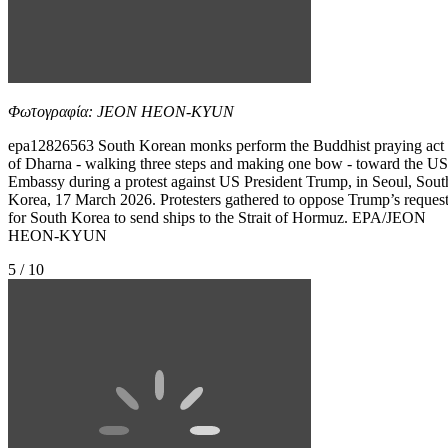
Φωτογραφία: JEON HEON-KYUN
epa12826563 South Korean monks perform the Buddhist praying act
of Dharna - walking three steps and making one bow - toward the US
Embassy during a protest against US President Trump, in Seoul, Sout
Korea, 17 March 2026. Protesters gathered to oppose Trump’s reques
for South Korea to send ships to the Strait of Hormuz. EPA/JEON
HEON-KYUN
5 / 10