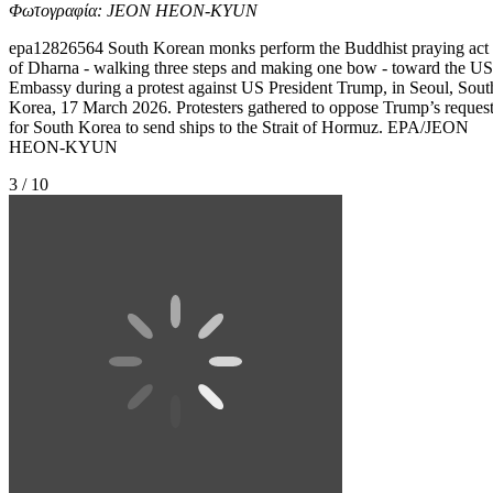
Φωτογραφία: JEON HEON-KYUN
epa12826564 South Korean monks perform the Buddhist praying act
of Dharna - walking three steps and making one bow - toward the US
Embassy during a protest against US President Trump, in Seoul, Sout
Korea, 17 March 2026. Protesters gathered to oppose Trump’s reques
for South Korea to send ships to the Strait of Hormuz. EPA/JEON
HEON-KYUN
3 / 10