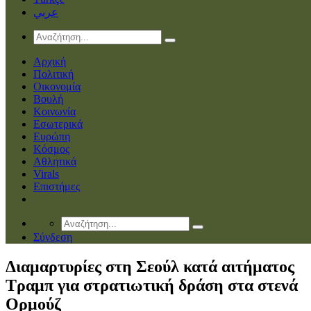
عربي
Αρχική
Πολιτική
Οικονομία
Βουλή
Κοινωνία
Εσωτερικά
Ευρώπη
Κόσμος
Αθλητικά
Virals
Επιστήμες
Σύνδεση
Διαμαρτυρίες στη Σεούλ κατά αιτήματος
Τραμπ για στρατιωτική δράση στα στενά
Ορμούζ