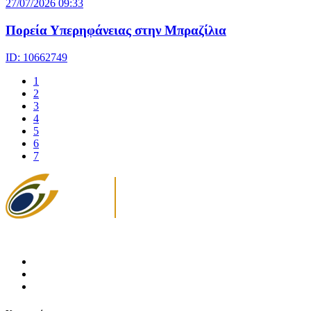
27/07/2026 09:33
Πορεία Υπερηφάνειας στην Μπραζίλια
ID: 10662749
1
2
3
4
5
6
7