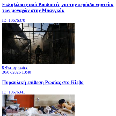
Εκδηλώσεις από Βουδιστές για την περίοδο νηστείας
των μοναχών στην Μπανγκόκ
ID: 10676370
9 Φωτογραφίες
30/07/2026 13:40
Πυραυλική επίθεση Ρωσίας στο Κίεβο
ID: 10676341