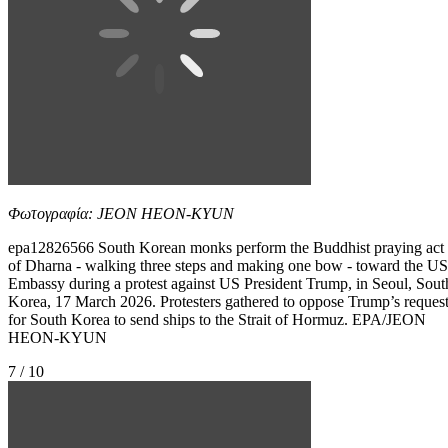
Φωτογραφία: JEON HEON-KYUN
epa12826566 South Korean monks perform the Buddhist praying act
of Dharna - walking three steps and making one bow - toward the US
Embassy during a protest against US President Trump, in Seoul, Sout
Korea, 17 March 2026. Protesters gathered to oppose Trump’s reques
for South Korea to send ships to the Strait of Hormuz. EPA/JEON
HEON-KYUN
7 / 10