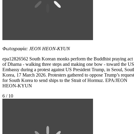
Φωτογραφία: JEON HEON-KYUN
epa12826562 South Korean monks perform the Buddhist praying act
of Dharna - walking three steps and making one bow - toward the US
Embassy during a protest against US President Trump, in Seoul, Sout
Korea, 17 March 2026. Protesters gathered to oppose Trump’s reques
for South Korea to send ships to the Strait of Hormuz. EPA/JEON
HEON-KYUN
6 / 10