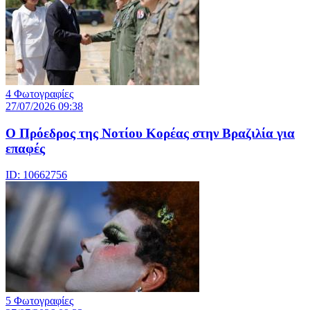
4 Φωτογραφίες
27/07/2026 09:38
Ο Πρόεδρος της Νοτίου Κορέας στην Βραζιλία για
επαφές
ID: 10662756
5 Φωτογραφίες