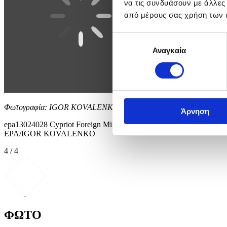
να τις συνδυάσουν με άλλες
από μέρους σας χρήση των 
Επιλογή
Αναγκαία
συγκατάθεσης
Φωτογραφία: IGOR KOVALENKO
Άρνηση
epa13024028 Cypriot Foreign Minister Constantinos Kombos (R) and K
EPA/IGOR KOVALENKO
4 / 4
ΦΩΤΟ