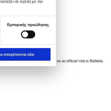
υλλέξει σε σχέση με την
Εμπορικής προώθησης
α επιτρέπονται όλα
zstan, 08 June 2026. Kombos is on an official visit to Bishkek.