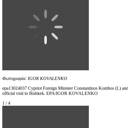
Φωτογραφία: IGOR KOVALENKO
epa13024037 Cypriot Foreign Minister Constantinos Kombos (L) and
official visit to Bishkek. EPA/IGOR KOVALENKO
1 / 4