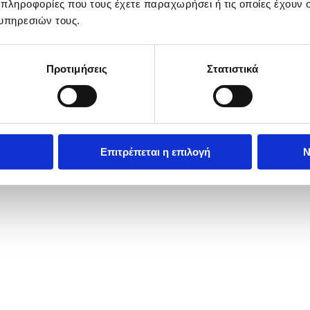
 πληροφορίες που τους έχετε παραχωρήσει ή τις οποίες έχουν σ
υπηρεσιών τους.
Προτιμήσεις
Στατιστικά
Επιτρέπεται η επιλογή
Ν
yrgyz Foreign Minister Jeenbek Kulubayev (L) meet in Bishkek, Kyrgy