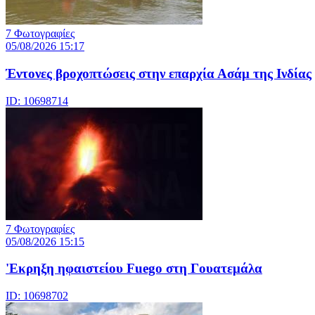
7 Φωτογραφίες
05/08/2026 15:17
Έντονες βροχοπτώσεις στην επαρχία Ασάμ της Ινδίας
ID: 10698714
7 Φωτογραφίες
05/08/2026 15:15
'Εκρηξη ηφαιστείου Fuego στη Γουατεμάλα
ID: 10698702