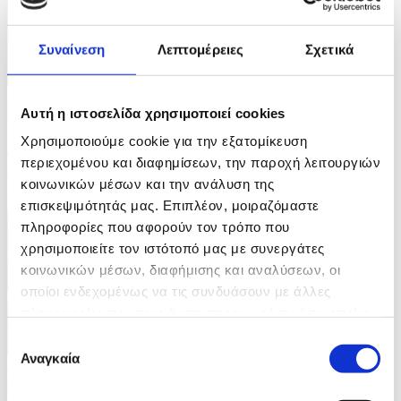
Συναίνεση
Λεπτομέρειες
Σχετικά
5 Φωτογραφίες
Αυτή η ιστοσελίδα χρησιμοποιεί cookies
07/08/2026 15:34
Χρησιμοποιούμε cookie για την εξατομίκευση
Διαμαρτυρίες στην Αργεντινή για ν/σ που αφορά τις
περιεχομένου και διαφημίσεων, την παροχή λειτουργιών
εξώσεις
κοινωνικών μέσων και την ανάλυση της
ID: 10707033
επισκεψιμότητάς μας. Επιπλέον, μοιραζόμαστε
πληροφορίες που αφορούν τον τρόπο που
χρησιμοποιείτε τον ιστότοπό μας με συνεργάτες
κοινωνικών μέσων, διαφήμισης και αναλύσεων, οι
οποίοι ενδεχομένως να τις συνδυάσουν με άλλες
πληροφορίες που τους έχετε παραχωρήσει ή τις οποίες
έχουν συλλέξει σε σχέση με την από μέρους σας χρήση
Επιλογή
των υπηρεσιών τους.
Αναγκαία
συγκατάθεσης
7 Φωτογραφίες
07/08/2026 15:20