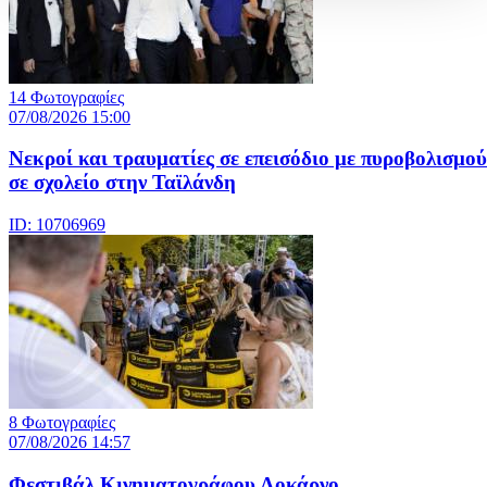
14 Φωτογραφίες
07/08/2026 15:00
Nεκροί και τραυματίες σε επεισόδιο με πυροβολισμού
σε σχολείο στην Ταϊλάνδη
ID: 10706969
8 Φωτογραφίες
07/08/2026 14:57
Φεστιβάλ Κινηματογράφου Λοκάρνο