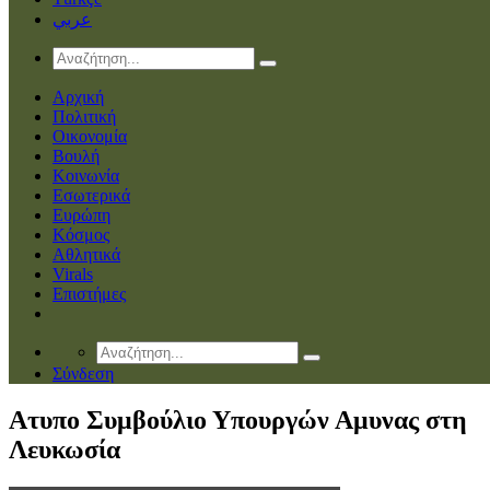
عربي
Αρχική
Πολιτική
Οικονομία
Βουλή
Κοινωνία
Εσωτερικά
Ευρώπη
Κόσμος
Αθλητικά
Virals
Επιστήμες
Σύνδεση
Ατυπο Συμβούλιο Υπουργών Αμυνας στη
Λευκωσία