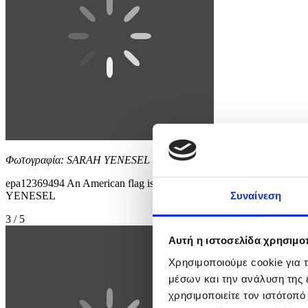
Φωτογραφία: SARAH YENESEL
epa12369494 An American flag is presented during the start of t
YENESEL
Συναίνεση
3 / 5
Αυτή η ιστοσελίδα χρησιμοπ
Χρησιμοποιούμε cookie για 
μέσων και την ανάλυση της
χρησιμοποιείτε τον ιστότοπ