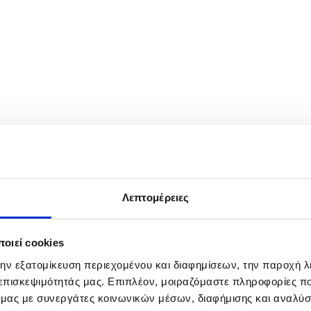
he 24th anniversary 9/11 Commemoration Ceremony at the 9/11 Memor
Λεπτομέρειες
οιεί cookies
την εξατομίκευση περιεχομένου και διαφημίσεων, την παροχή 
 επισκεψιμότητάς μας. Επιπλέον, μοιραζόμαστε πληροφορίες π
ό μας με συνεργάτες κοινωνικών μέσων, διαφήμισης και αναλύσ