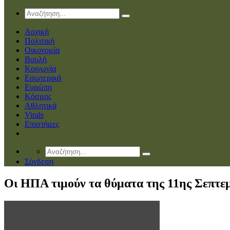
Αρχική
Πολιτική
Οικονομία
Βουλή
Κοινωνία
Εσωτερικά
Ευρώπη
Κόσμος
Αθλητικά
Virals
Επιστήμες
Σύνδεση
Οι ΗΠΑ τιμούν τα θύματα της 11ης Σεπτε