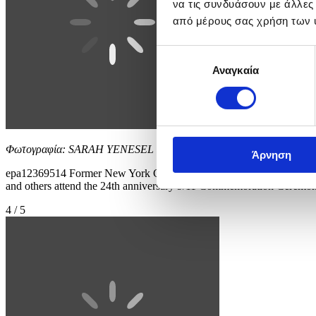
να τις συνδυάσουν με άλλες
από μέρους σας χρήση των 
Επιλογή
Αναγκαία
συγκατάθεσης
Φωτογραφία: SARAH YENESEL
Άρνηση
epa12369514 Former New York City Mayor Michael Bloomberg (C-L
and others attend the 24th anniversary 9/11 Commemoration Cer
4 / 5