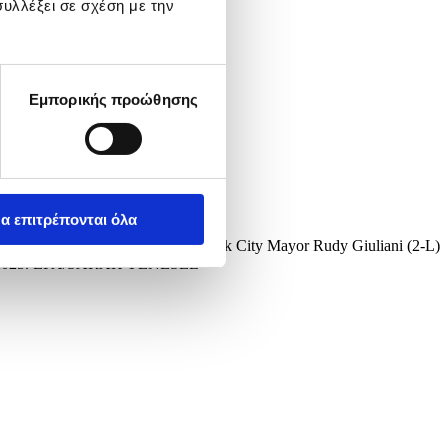
υλλέξει σε σχέση με την
Εμπορικής προώθησης
α επιτρέπονται όλα
Eric Adams (R), former New York City Mayor Rudy Giuliani (2-L)
mber 2025. EPA/SARAH YENESEL