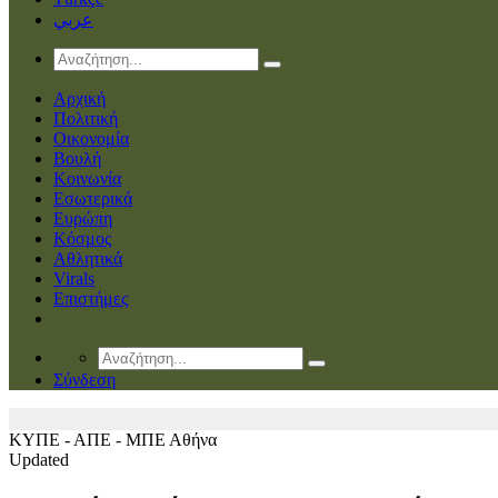
عربي
Αρχική
Πολιτική
Οικονομία
Βουλή
Κοινωνία
Εσωτερικά
Ευρώπη
Κόσμος
Αθλητικά
Virals
Επιστήμες
Σύνδεση
ΚΥΠΕ - ΑΠΕ - ΜΠΕ
Αθήνα
Updated