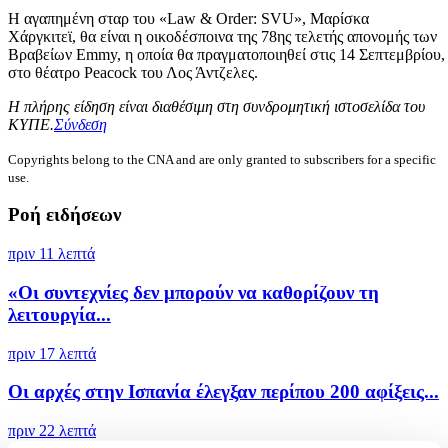
Η αγαπημένη σταρ του «Law & Order: SVU», Μαρίσκα
Χάργκιτεϊ, θα είναι η οικοδέσποινα της 78ης τελετής απονομής των
Βραβείων Emmy, η οποία θα πραγματοποιηθεί στις 14 Σεπτεμβρίου,
στο θέατρο Peacock του Λος Άντζελες.
Η πλήρης είδηση είναι διαθέσιμη στη συνδρομητική ιστοσελίδα του
ΚΥΠΕ.
Σύνδεση
Copyrights belong to the CNA and are only granted to subscribers for a specific
use.
Ροή ειδήσεων
πριν 11 λεπτά
«Οι συντεχνίες δεν μπορούν να καθορίζουν τη
λειτουργία...
πριν 17 λεπτά
Οι αρχές στην Ισπανία έλεγξαν περίπου 200 αφίξεις...
πριν 22 λεπτά