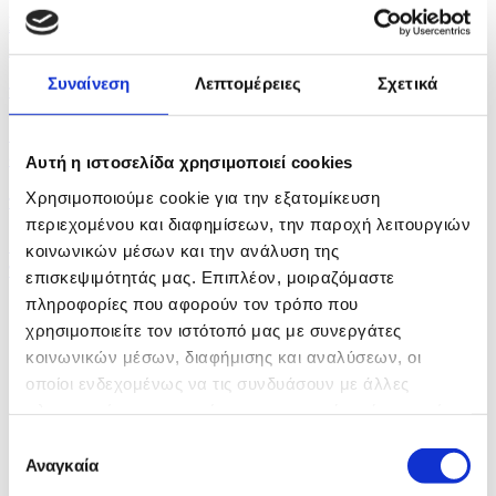
Πέντε νεκροί στην Ουκρανία και τη Ρωσία σε
ανταλλαγές...
Συναίνεση
Λεπτομέρειες
Σχετικά
πριν 26 λεπτά
Οι αντάρτες Χούθι ανακοίνωσαν ότι έπληξαν
σαουδαραβικό...
Αυτή η ιστοσελίδα χρησιμοποιεί cookies
Χρησιμοποιούμε cookie για την εξατομίκευση
πριν 40 λεπτά
περιεχομένου και διαφημίσεων, την παροχή λειτουργιών
Οι ανακοινώσεις ΔΗΣΥ και ΑΚΕΛ επιβεβαιώνουν
κοινωνικών μέσων και την ανάλυση της
την...
επισκεψιμότητάς μας. Επιπλέον, μοιραζόμαστε
πληροφορίες που αφορούν τον τρόπο που
χρησιμοποιείτε τον ιστότοπό μας με συνεργάτες
κοινωνικών μέσων, διαφήμισης και αναλύσεων, οι
οποίοι ενδεχομένως να τις συνδυάσουν με άλλες
πληροφορίες που τους έχετε παραχωρήσει ή τις οποίες
έχουν συλλέξει σε σχέση με την από μέρους σας χρήση
Επιλογή
των υπηρεσιών τους.
Αναγκαία
συγκατάθεσης