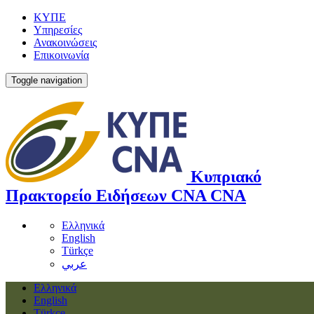
ΚΥΠΕ
Υπηρεσίες
Ανακοινώσεις
Επικοινωνία
Toggle navigation
Κυπριακό
Πρακτορείο Ειδήσεων
CNA
CNA
Ελληνικά
English
Türkçe
عربي
Ελληνικά
English
Türkçe