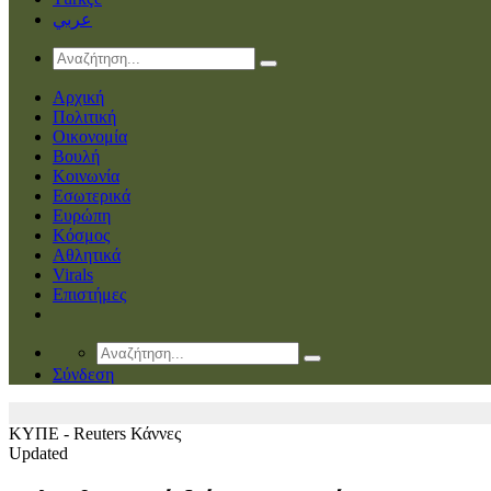
عربي
Αρχική
Πολιτική
Οικονομία
Βουλή
Κοινωνία
Εσωτερικά
Ευρώπη
Κόσμος
Αθλητικά
Virals
Επιστήμες
Σύνδεση
ΚΥΠΕ - Reuters
Κάννες
Updated