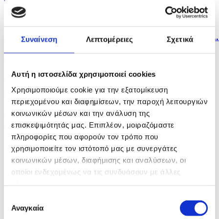
πριν μία ώρα
Εντατικοποιούνται οι προσπάθειες για εκτέλεση των..
Συναίνεση
Λεπτομέρειες
Σχετικά
πριν μία ώρα
Παλαιστίνη: Η Χαμάς δηλώνει εκ νέου έτοιμη να...
Αυτή η ιστοσελίδα χρησιμοποιεί cookies
Χρησιμοποιούμε cookie για την εξατομίκευση
πριν 2 ώρες
περιεχομένου και διαφημίσεων, την παροχή λειτουργιών
Αστυνομία: Κατόπιν καταγγελίας η διερεύνηση
κοινωνικών μέσων και την ανάλυση της
υπόθεσης...
επισκεψιμότητάς μας. Επιπλέον, μοιραζόμαστε
πληροφορίες που αφορούν τον τρόπο που
χρησιμοποιείτε τον ιστότοπό μας με συνεργάτες
κοινωνικών μέσων, διαφήμισης και αναλύσεων, οι
οποίοι ενδεχομένως να τις συνδυάσουν με άλλες
πληροφορίες που τους έχετε παραχωρήσει ή τις οποίες
έχουν συλλέξει σε σχέση με την από μέρους σας χρήση
Επιλογή
των υπηρεσιών τους.
Αναγκαία
συγκατάθεσης