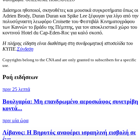
Διάσημοι ηθοποιοί, σκηνοθέτες και μουσικά συγκροτήματα όπως οι
Adrien Brody, Duran Duran και Spike Lee ξέφυγαν για λίγο από την
πολυσύχναστη λεωφόρο Croisette του Φεστιβάλ Κινηματογράφου
των Καννών το βράδυ της Πέμπτης, για τον αποκλειστικό χώρο του
κοντινού Hotel du Cap-Eden-Roc για καλό σκοπό.
Η πλήρης είδηση είναι διαθέσιμη στη συνδρομητική ιστοσελίδα του
ΚΥΠΕ.
Σύνδεση
Copyrights belong to the CNA and are only granted to subscribers for a specific
use.
Ροή ειδήσεων
πριν 25 λεπτά
Βουλγαρία: Μη επανδρωμένο αεροσκάφος συνετρίβη
κοντά...
πριν μία ώρα
Λίβανος: Η Βηρυτός αναφέρει ισραηλινή εισβολή σε
ένα...