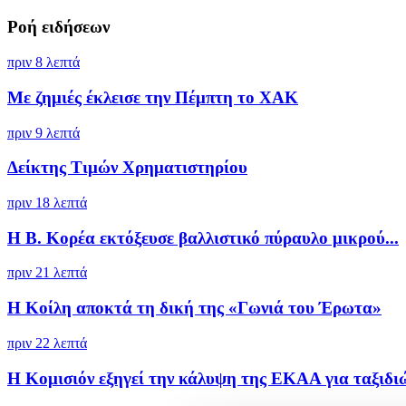
Ροή ειδήσεων
πριν 8 λεπτά
Με ζημιές έκλεισε την Πέμπτη το ΧΑΚ
πριν 9 λεπτά
Δείκτης Τιμών Χρηματιστηρίου
πριν 18 λεπτά
Η Β. Κορέα εκτόξευσε βαλλιστικό πύραυλο μικρού...
πριν 21 λεπτά
Η Κοίλη αποκτά τη δική της «Γωνιά του Έρωτα»
πριν 22 λεπτά
Η Κομισιόν εξηγεί την κάλυψη της ΕΚΑΑ για ταξιδιώ