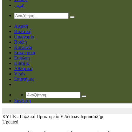
عربي
Αρχική
Πολιτική
Οικονομία
Βουλή
Κοινωνία
Εσωτερικά
Ευρώπη
Κόσμος
Αθλητικά
Virals
Επιστήμες
Σύνδεση
ΚΥΠΕ - Γαλλικό Πρακτορείο Ειδήσεων
Ιερουσαλήμ
Updated