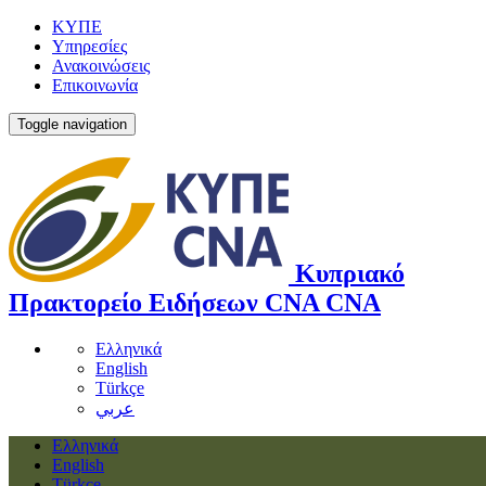
ΚΥΠΕ
Υπηρεσίες
Ανακοινώσεις
Επικοινωνία
Toggle navigation
Κυπριακό
Πρακτορείο Ειδήσεων
CNA
CNA
Ελληνικά
English
Türkçe
عربي
Ελληνικά
English
Türkçe