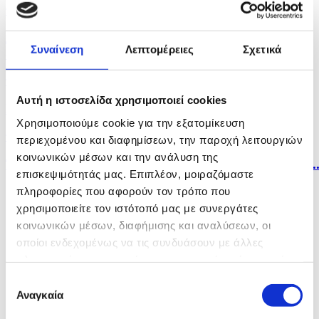
πριν 24 λεπτά
Δύσκολη αποστολή για την Πάφο στην Αυστρία
Συναίνεση
Λεπτομέρειες
Σχετικά
απέναντι...
πριν 25 λεπτά
Αυτή η ιστοσελίδα χρησιμοποιεί cookies
Πυρκαγιές σε υποστατικά αλλά και σε ξηρά χόρτα...
Χρησιμοποιούμε cookie για την εξατομίκευση
πριν 32 λεπτά
περιεχομένου και διαφημίσεων, την παροχή λειτουργιών
κοινωνικών μέσων και την ανάλυση της
Το Πακιστάν ελπίζει ότι η συμφωνία για Ορμούζ θα..
επισκεψιμότητάς μας. Επιπλέον, μοιραζόμαστε
πληροφορίες που αφορούν τον τρόπο που
χρησιμοποιείτε τον ιστότοπό μας με συνεργάτες
κοινωνικών μέσων, διαφήμισης και αναλύσεων, οι
οποίοι ενδεχομένως να τις συνδυάσουν με άλλες
πληροφορίες που τους έχετε παραχωρήσει ή τις οποίες
έχουν συλλέξει σε σχέση με την από μέρους σας χρήση
Επιλογή
των υπηρεσιών τους.
Αναγκαία
συγκατάθεσης