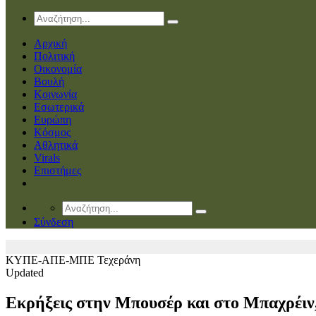
Αρχική
Πολιτική
Οικονομία
Βουλή
Κοινωνία
Εσωτερικά
Ευρώπη
Κόσμος
Αθλητικά
Virals
Επιστήμες
Σύνδεση
ΚΥΠΕ-ΑΠΕ-ΜΠΕ
Τεχεράνη
Updated
Εκρήξεις στην Μπουσέρ και στο Μπαχρέιν, 