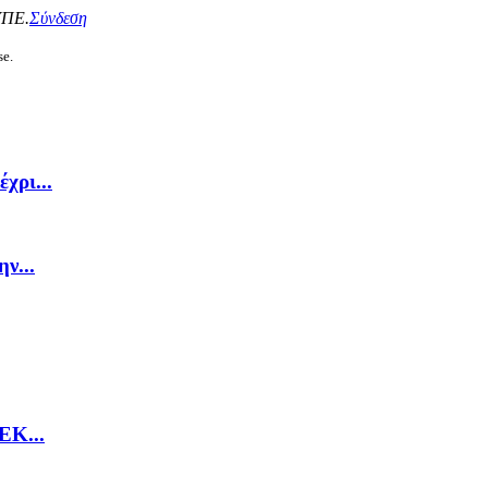
ΥΠΕ.
Σύνδεση
se.
χρι...
ν...
ΕΚ...