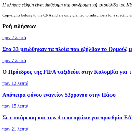
Η πλήρης είδηση είναι διαθέσιμη στη συνδρομητική ιστοσελίδα του Κ
Copyrights belong to the CNA and are only granted to subscribers for a specific u
Ροή ειδήσεων
πριν 2 λεπτά
Στα 33 μειώθηκαν τα πλοία που εξήλθαν το Ορμούζ μέ
πριν 7 λεπτά
Ο Πρόεδρος της FIFA ταξιδεύει στην Κολομβία για τη
πριν 12 λεπτά
Απόπειρα φόνου εναντίον 53χρονου στην Πάφο
πριν 15 λεπτά
Σε επικύρωση και των 4 υποψηφίων για προεδρία ΕΔ
πριν 21 λεπτά