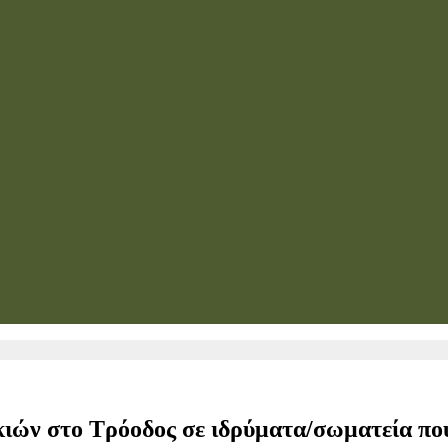
ών στο Τρόοδος σε ιδρύματα/σωματεία που 