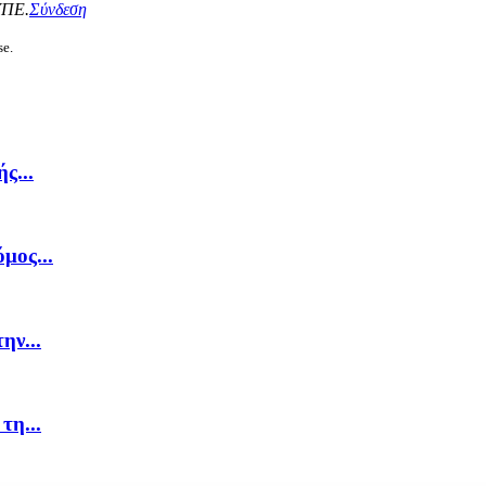
ΥΠΕ.
Σύνδεση
se.
ς...
μος...
ην...
τη...