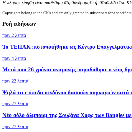
Η πλήρης είδηση είναι διαθέσιμη στη συνδρομητική ιστοσελίδα του Κ
Copyrights belong to the CNA and are only granted to subscribers for a specific u
Ροή ειδήσεων
πριν 2 λεπτά
Το ΤΕΠΑΚ πιστοποιήθηκε ως Κέντρο Επαγγελματική
πριν 4 λεπτά
Μετά από 26 χρόνια αναμονής παραδόθηκε ο νέος δρό
πριν 22 λεπτά
Ψηλά τα επίπεδα κινδύνου δασικών πυρκαγιών κατά τ
πριν 27 λεπτά
Νέο σόλο άλμπουμ της Σουζάνα Χοφς των Bangles με 
πριν 27 λεπτά