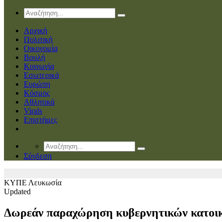
Αρχική
Πολιτική
Οικονομία
Βουλή
Κοινωνία
Εσωτερικά
Ευρώπη
Κόσμος
Αθλητικά
Virals
Επιστήμες
Σύνδεση
ΚΥΠΕ
Λευκωσία
Updated
Δωρεάν παραχώρηση κυβερνητικών κατοικι