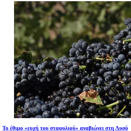
Το έθιμο «ευχή του σταφυλιού» αναβιώνει στη Λυσό