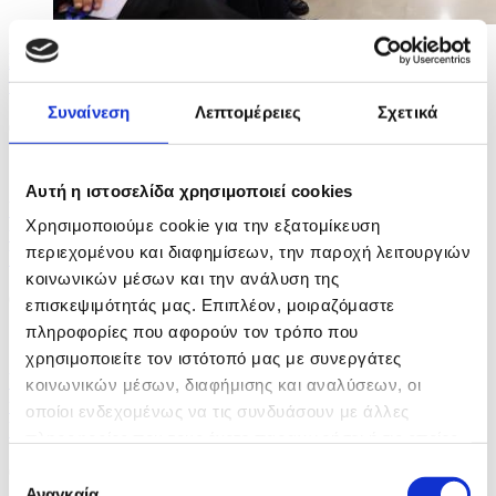
Μετά την τελετή διαβεβαίωσης πιάνουν δουλειά τα
νέα μέλη της Κυβέρνησης
Συναίνεση
Λεπτομέρειες
Σχετικά
06/08/2026 12:20
Αυτή η ιστοσελίδα χρησιμοποιεί cookies
Υπεράνω όλων το δημόσιο συμφέρον, δήλωσε ο ΠτΔ
Χρησιμοποιούμε cookie για την εξατομίκευση
κατά την τελετή διαβεβαίωσης των νέων μελών
περιεχομένου και διαφημίσεων, την παροχή λειτουργιών
Υπουργικού (2)
κοινωνικών μέσων και την ανάλυση της
06/08/2026 10:49
επισκεψιμότητάς μας. Επιπλέον, μοιραζόμαστε
πληροφορίες που αφορούν τον τρόπο που
χρησιμοποιείτε τον ιστότοπό μας με συνεργάτες
Υπεράνω όλων το δημόσιο συμφέρον, δήλωσε ο ΠτΔ
κοινωνικών μέσων, διαφήμισης και αναλύσεων, οι
κατά την τελετή διαβεβαίωσης των νέων μελών
οποίοι ενδεχομένως να τις συνδυάσουν με άλλες
Υπουργικού (1)
πληροφορίες που τους έχετε παραχωρήσει ή τις οποίες
έχουν συλλέξει σε σχέση με την από μέρους σας χρήση
Επιλογή
06/08/2026 09:54
των υπηρεσιών τους.
Αναγκαία