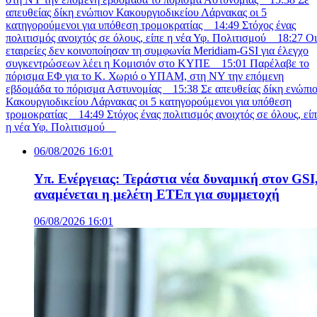
απευθείας δίκη ενώπιον Κακουργιοδικείου Λάρνακας οι 5
κατηγορούμενοι για υπόθεση τρομοκρατίας
14:49
Στόχος ένας
πολιτισμός ανοιχτός σε όλους, είπε η νέα Υφ. Πολιτισμού
18:27
Οι
εταιρείες δεν κοινοποίησαν τη συμφωνία Meridiam-GSI για έλεγχο
συγκεντρώσεων λέει η Κομισιόν στο ΚΥΠΕ
15:01
Παρέλαβε το
πόρισμα ΕΦ για τo Κ. Χωριό ο ΥΠΑΜ, στη ΝΥ την επόμενη
εβδομάδα το πόρισμα Αστυνομίας
15:38
Σε απευθείας δίκη ενώπι
Κακουργιοδικείου Λάρνακας οι 5 κατηγορούμενοι για υπόθεση
τρομοκρατίας
14:49
Στόχος ένας πολιτισμός ανοιχτός σε όλους, εί
η νέα Υφ. Πολιτισμού
06/08/2026 16:01
Υπ. Ενέργειας: Τεράστια νέα δυναμική στον GSI
αναμένεται η μελέτη ΕΤΕπ για συμμετοχή
06/08/2026 16:01