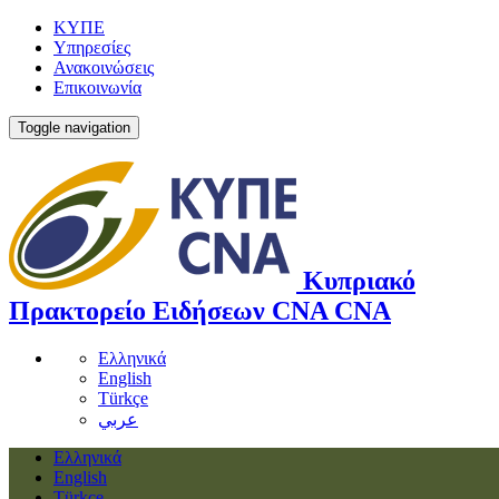
ΚΥΠΕ
Υπηρεσίες
Ανακοινώσεις
Επικοινωνία
Toggle navigation
Κυπριακό
Πρακτορείο Ειδήσεων
CNA
CNA
Ελληνικά
English
Türkçe
عربي
Ελληνικά
English
Türkçe