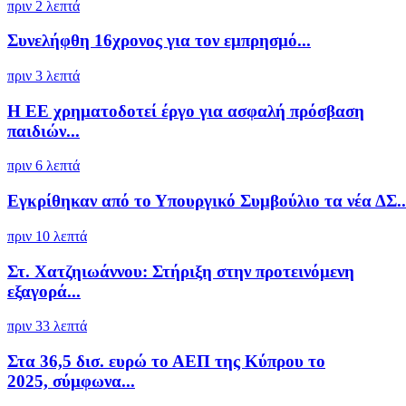
πριν 2 λεπτά
Συνελήφθη 16χρονος για τον εμπρησμό...
πριν 3 λεπτά
Η ΕΕ χρηματοδοτεί έργο για ασφαλή πρόσβαση
παιδιών...
πριν 6 λεπτά
Εγκρίθηκαν από το Υπουργικό Συμβούλιο τα νέα ΔΣ..
πριν 10 λεπτά
Στ. Χατζηιωάννου: Στήριξη στην προτεινόμενη
εξαγορά...
πριν 33 λεπτά
Στα 36,5 δισ. ευρώ το ΑΕΠ της Κύπρου το
2025, σύμφωνα...