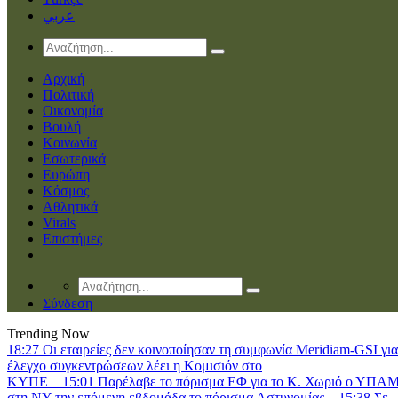
عربي
Αρχική
Πολιτική
Οικονομία
Βουλή
Κοινωνία
Εσωτερικά
Ευρώπη
Κόσμος
Αθλητικά
Virals
Επιστήμες
Σύνδεση
Trending Now
18:27
Οι εταιρείες δεν κοινοποίησαν τη συμφωνία Meridiam-GSI για
έλεγχο συγκεντρώσεων λέει η Κομισιόν στο
ΚΥΠΕ
15:01
Παρέλαβε το πόρισμα ΕΦ για τo Κ. Χωριό ο ΥΠΑΜ
στη ΝΥ την επόμενη εβδομάδα το πόρισμα Αστυνομίας
15:38
Σε