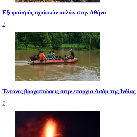
Εξωραϊσμός σχολικών αυλών στην Αθήνα
7
Έντονες βροχοπτώσεις στην επαρχία Ασάμ της Ινδίας
7