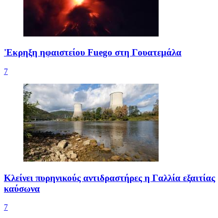
'Εκρηξη ηφαιστείου Fuego στη Γουατεμάλα
7
Κλείνει πυρηνικούς αντιδραστήρες η Γαλλία εξαιτίας
καύσωνα
7