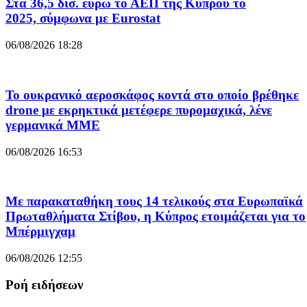
Στα 36,5 δισ. ευρώ το ΑΕΠ της Κύπρου το
2025, σύμφωνα με Eurostat
06/08/2026 18:28
Το ουκρανικό αεροσκάφος κοντά στο οποίο βρέθηκε
drone με εκρηκτικά μετέφερε πυρομαχικά, λένε
γερμανικά ΜΜΕ
06/08/2026 16:53
Με παρακαταθήκη τους 14 τελικούς στα Ευρωπαϊκά
Πρωταθλήματα Στίβου, η Κύπρος ετοιμάζεται για το
Μπέρμιγχαμ
06/08/2026 12:55
Ροή ειδήσεων