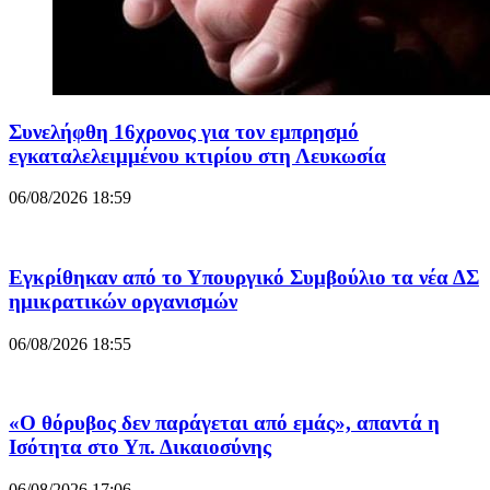
Συνελήφθη 16χρονος για τον εμπρησμό
εγκαταλελειμμένoυ κτιρίου στη Λευκωσία
06/08/2026 18:59
Εγκρίθηκαν από το Υπουργικό Συμβούλιο τα νέα ΔΣ
ημικρατικών οργανισμών
06/08/2026 18:55
«Ο θόρυβος δεν παράγεται από εμάς», απαντά η
Ισότητα στο Υπ. Δικαιοσύνης
06/08/2026 17:06