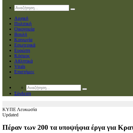
Αρχική
Πολιτική
Οικονομία
Βουλή
Κοινωνία
Εσωτερικά
Ευρώπη
Κόσμος
Αθλητικά
Virals
Επιστήμες
Σύνδεση
ΚΥΠΕ
Λευκωσία
Updated
Πέραν των 200 τα υποψήφια έργα για Κρατ