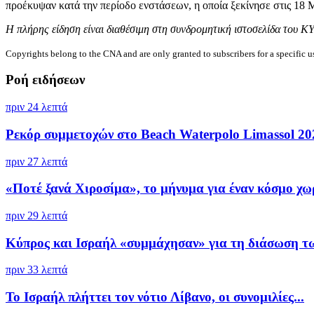
προέκυψαν κατά την περίοδο ενστάσεων, η οποία ξεκίνησε στις 18 Μ
Η πλήρης είδηση είναι διαθέσιμη στη συνδρομητική ιστοσελίδα του Κ
Copyrights belong to the CNA and are only granted to subscribers for a specific u
Ροή ειδήσεων
πριν 24 λεπτά
Ρεκόρ συμμετοχών στο Beach Waterpolo Limassol 202
πριν 27 λεπτά
«Ποτέ ξανά Χιροσίμα», το μήνυμα για έναν κόσμο χωρ
πριν 29 λεπτά
Κύπρος και Ισραήλ «συμμάχησαν» για τη διάσωση τω
πριν 33 λεπτά
Το Ισραήλ πλήττει τον νότιο Λίβανο, οι συνομιλίες...