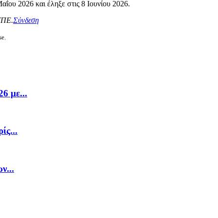
αΐου 2026 και έληξε στις 8 Ιουνίου 2026.
ΥΠΕ.
Σύνδεση
se.
6 με...
ίς...
ν...