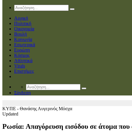
Αρχική
Πολιτική
Οικονομία
Βουλή
Κοινωνία
Εσωτερικά
Ευρώπη
Κόσμος
Αθλητικά
Virals
Επιστήμες
Σύνδεση
ΚΥΠΕ - Θανάσης Αυγερινός
Μόσχα
Updated
Ρωσία: Απαγόρευση εισόδου σε άτομα που