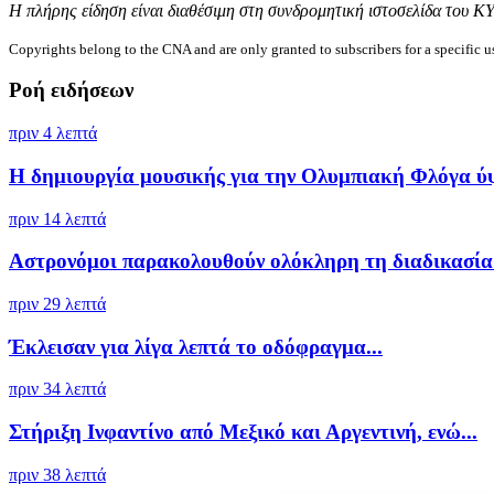
Η πλήρης είδηση είναι διαθέσιμη στη συνδρομητική ιστοσελίδα του Κ
Copyrights belong to the CNA and are only granted to subscribers for a specific u
Ροή ειδήσεων
πριν 4 λεπτά
Η δημιουργία μουσικής για την Ολυμπιακή Φλόγα ύψ
πριν 14 λεπτά
Αστρονόμοι παρακολουθούν ολόκληρη τη διαδικασία 
πριν 29 λεπτά
Έκλεισαν για λίγα λεπτά το οδόφραγμα...
πριν 34 λεπτά
Στήριξη Ινφαντίνο από Μεξικό και Αργεντινή, ενώ...
πριν 38 λεπτά