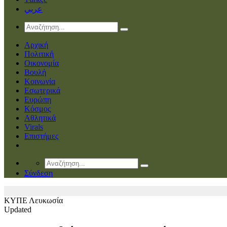
عربي
Αρχική
Πολιτική
Οικονομία
Βουλή
Κοινωνία
Εσωτερικά
Ευρώπη
Κόσμος
Αθλητικά
Virals
Επιστήμες
Σύνδεση
ΚΥΠΕ
Λευκωσία
Updated