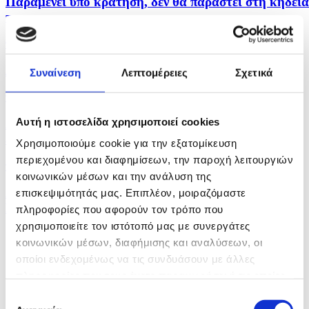
Παραμένει υπό κράτηση, δεν θα παραστεί στη κηδεία
των...
πριν 33 λεπτά
Διαβεβαίωση από ΠτΔ ότι θα υπάρξει και το 2026...
Συναίνεση
Λεπτομέρειες
Σχετικά
πριν 43 λεπτά
Αυτή η ιστοσελίδα χρησιμοποιεί cookies
Ανακάλυψη ναυαγίου ρωμαϊκής εποχής με
εκατοντάδες...
Χρησιμοποιούμε cookie για την εξατομίκευση
περιεχομένου και διαφημίσεων, την παροχή λειτουργιών
πριν μία ώρα
κοινωνικών μέσων και την ανάλυση της
Αποκορύφωμα φαινομένου Περσείδων και έκλειψη
επισκεψιμότητάς μας. Επιπλέον, μοιραζόμαστε
Ηλίου...
πληροφορίες που αφορούν τον τρόπο που
χρησιμοποιείτε τον ιστότοπό μας με συνεργάτες
κοινωνικών μέσων, διαφήμισης και αναλύσεων, οι
οποίοι ενδεχομένως να τις συνδυάσουν με άλλες
πληροφορίες που τους έχετε παραχωρήσει ή τις οποίες
έχουν συλλέξει σε σχέση με την από μέρους σας χρήση
Επιλογή
των υπηρεσιών τους.