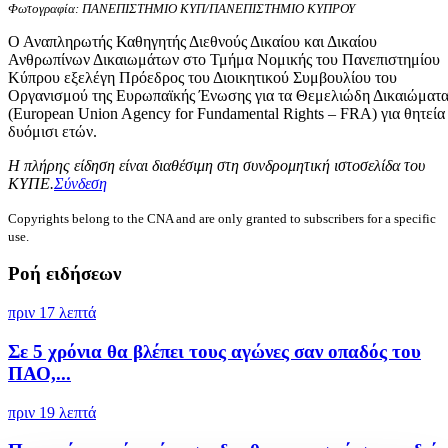
Φωτογραφία: ΠΑΝΕΠΙΣΤΗΜΙΟ ΚΥΠ/ΠΑΝΕΠΙΣΤΗΜΙΟ ΚΥΠΡΟΥ
Ο Αναπληρωτής Καθηγητής Διεθνούς Δικαίου και Δικαίου
Ανθρωπίνων Δικαιωμάτων στο Τμήμα Νομικής του Πανεπιστημίου
Κύπρου εξελέγη Πρόεδρος του Διοικητικού Συμβουλίου του
Οργανισμού της Ευρωπαϊκής Ένωσης για τα Θεμελιώδη Δικαιώματ
(European Union Agency for Fundamental Rights – FRA) για θητεία
δυόμισι ετών.
Η πλήρης είδηση είναι διαθέσιμη στη συνδρομητική ιστοσελίδα του
ΚΥΠΕ.
Σύνδεση
Copyrights belong to the CNA and are only granted to subscribers for a specific
use.
Ροή ειδήσεων
πριν 17 λεπτά
Σε 5 χρόνια θα βλέπει τους αγώνες σαν οπαδός του
ΠΑΟ,...
πριν 19 λεπτά