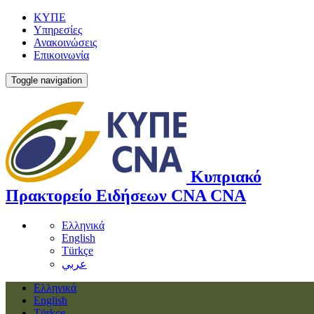
ΚΥΠΕ
Υπηρεσίες
Ανακοινώσεις
Επικοινωνία
Toggle navigation
Κυπριακό
Πρακτορείο Ειδήσεων
CNA
CNA
Ελληνικά
English
Türkçe
عربي
Ελληνικά
English
Türkçe