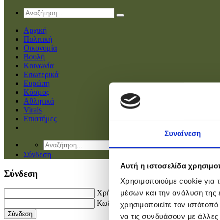
Αρχική
Πολιτική
Οικονομία
Βουλή
Κοινωνία
Εσωτερικά
Ευρώπη
Κόσμος
Αθλητικά
Virals
Επιστήμες
Συναίνεση
Σύνδεση
Αυτή η ιστοσελίδα χρησιμοπ
Σύνδεση
Χρησιμοποιούμε cookie για 
Χρήστης
μέσων και την ανάλυση της
Κωδικός
χρησιμοποιείτε τον ιστότοπ
να τις συνδυάσουν με άλλες