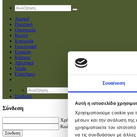
Αρχική
Πολιτική
Οικονομία
Βουλή
Κοινωνία
Εσωτερικά
Ευρώπη
Κόσμος
Αθλητικά
Virals
Επιστήμες
Συναίνεση
Σύνδεση
Αυτή η ιστοσελίδα χρησιμοπ
Σύνδεση
Χρησιμοποιούμε cookie για 
Χρήστης
μέσων και την ανάλυση της
Κωδικός
χρησιμοποιείτε τον ιστότοπ
να τις συνδυάσουν με άλλες