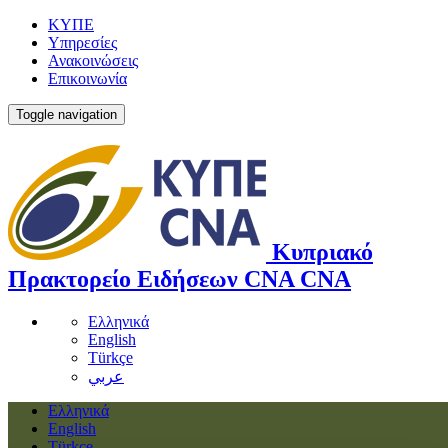
ΚΥΠΕ
Υπηρεσίες
Ανακοινώσεις
Επικοινωνία
Toggle navigation
Κυπριακό
Πρακτορείο Ειδήσεων
CNA
CNA
Ελληνικά
English
Türkçe
عربي
Ελληνικά
English
Türkçe