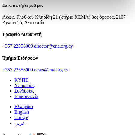
Επικοινωνήστε μαζί μας
Λεωφ. Γλαύκου Κληρίδη 21 (κτήριο ΚΕΜΑ) 3ος όροφος, 2107
Αγλαντζιά, Λευκωσία
Γραφείο Διευθυντή
+357 22556009
director@cna.org.cy
Τμήμα Ειδήσεων
+357 22556000
news@cna.org.cy
ΚΥΠΕ
Υπηρεσίες
Συνδέσεις
Επικοινωνία
Ελληνικά
English
Türkçe
عربي