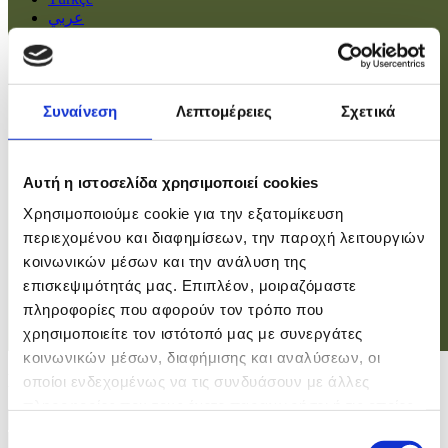
عربي
Αρχική
Πολιτική
Συναίνεση
Λεπτομέρειες
Σχετικά
Οικονομία
Βουλή
Κοινωνία
Εσωτερικά
Αυτή η ιστοσελίδα χρησιμοποιεί cookies
Ευρώπη
Χρησιμοποιούμε cookie για την εξατομίκευση
Κόσμος
Αθλητικά
περιεχομένου και διαφημίσεων, την παροχή λειτουργιών
Virals
κοινωνικών μέσων και την ανάλυση της
Επιστήμες
επισκεψιμότητάς μας. Επιπλέον, μοιραζόμαστε
πληροφορίες που αφορούν τον τρόπο που
χρησιμοποιείτε τον ιστότοπό μας με συνεργάτες
Σύνδεση
κοινωνικών μέσων, διαφήμισης και αναλύσεων, οι
Σύνδεση
οποίοι ενδεχομένως να τις συνδυάσουν με άλλες
πληροφορίες που τους έχετε παραχωρήσει ή τις οποίες
Χρήστης
έχουν συλλέξει σε σχέση με την από μέρους σας χρήση
Επιλογή
Κωδικός