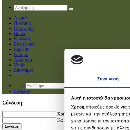
Αρχική
Πολιτική
Οικονομία
Βουλή
Κοινωνία
Εσωτερικά
Ευρώπη
Κόσμος
Αθλητικά
Virals
Επιστήμες
Συναίνεση
Σύνδεση
Αυτή η ιστοσελίδα χρησιμοπ
Σύνδεση
Χρησιμοποιούμε cookie για 
Χρήστης
μέσων και την ανάλυση της
Κωδικός
χρησιμοποιείτε τον ιστότοπ
να τις συνδυάσουν με άλλες