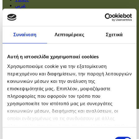
عربي
Αρχική
Πολιτική
Συναίνεση
Λεπτομέρειες
Σχετικά
Οικονομία
Βουλή
Κοινωνία
Εσωτερικά
Αυτή η ιστοσελίδα χρησιμοποιεί cookies
Ευρώπη
Χρησιμοποιούμε cookie για την εξατομίκευση
Κόσμος
Αθλητικά
περιεχομένου και διαφημίσεων, την παροχή λειτουργιών
Virals
κοινωνικών μέσων και την ανάλυση της
Επιστήμες
επισκεψιμότητάς μας. Επιπλέον, μοιραζόμαστε
πληροφορίες που αφορούν τον τρόπο που
χρησιμοποιείτε τον ιστότοπό μας με συνεργάτες
Σύνδεση
κοινωνικών μέσων, διαφήμισης και αναλύσεων, οι
Σύνδεση
οποίοι ενδεχομένως να τις συνδυάσουν με άλλες
πληροφορίες που τους έχετε παραχωρήσει ή τις οποίες
Χρήστης
έχουν συλλέξει σε σχέση με την από μέρους σας χρήση
Επιλογή
Κωδικός