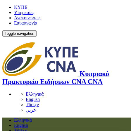
ΚΥΠΕ
Υπηρεσίες
Ανακοινώσεις
Επικοινωνία
Toggle navigation
Κυπριακό
Πρακτορείο Ειδήσεων
CNA
CNA
Ελληνικά
English
Türkçe
عربي
Ελληνικά
English
Türkçe