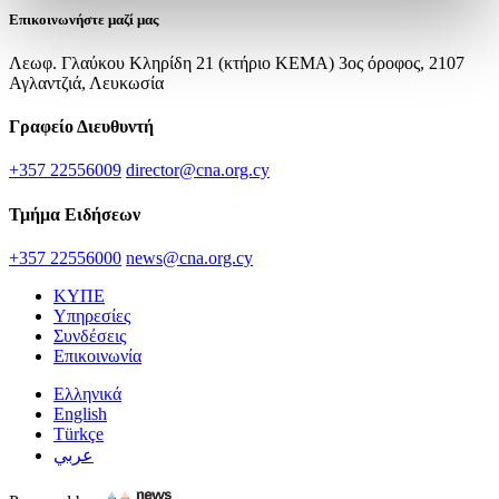
Επικοινωνήστε μαζί μας
Λεωφ. Γλαύκου Κληρίδη 21 (κτήριο ΚΕΜΑ) 3ος όροφος, 2107
Αγλαντζιά, Λευκωσία
Γραφείο Διευθυντή
+357 22556009
director@cna.org.cy
Τμήμα Ειδήσεων
+357 22556000
news@cna.org.cy
ΚΥΠΕ
Υπηρεσίες
Συνδέσεις
Επικοινωνία
Ελληνικά
English
Türkçe
عربي