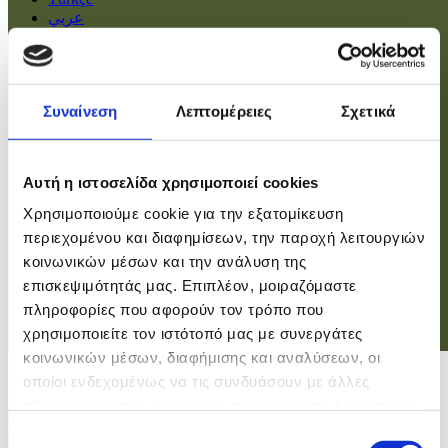
عربي
Αρχική
Πολιτική
Συναίνεση
Λεπτομέρειες
Σχετικά
Οικονομία
Βουλή
Κοινωνία
Εσωτερικά
Αυτή η ιστοσελίδα χρησιμοποιεί cookies
Ευρώπη
Χρησιμοποιούμε cookie για την εξατομίκευση
Κόσμος
Αθλητικά
περιεχομένου και διαφημίσεων, την παροχή λειτουργιών
Virals
κοινωνικών μέσων και την ανάλυση της
Επιστήμες
επισκεψιμότητάς μας. Επιπλέον, μοιραζόμαστε
πληροφορίες που αφορούν τον τρόπο που
χρησιμοποιείτε τον ιστότοπό μας με συνεργάτες
Σύνδεση
κοινωνικών μέσων, διαφήμισης και αναλύσεων, οι
Σύνδεση
οποίοι ενδεχομένως να τις συνδυάσουν με άλλες
πληροφορίες που τους έχετε παραχωρήσει ή τις οποίες
Χρήστης
έχουν συλλέξει σε σχέση με την από μέρους σας χρήση
Επιλογή
Κωδικός