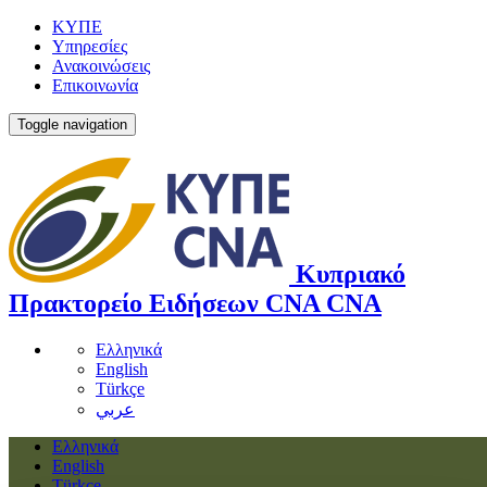
ΚΥΠΕ
Υπηρεσίες
Ανακοινώσεις
Επικοινωνία
Toggle navigation
Κυπριακό
Πρακτορείο Ειδήσεων
CNA
CNA
Ελληνικά
English
Türkçe
عربي
Ελληνικά
English
Türkçe