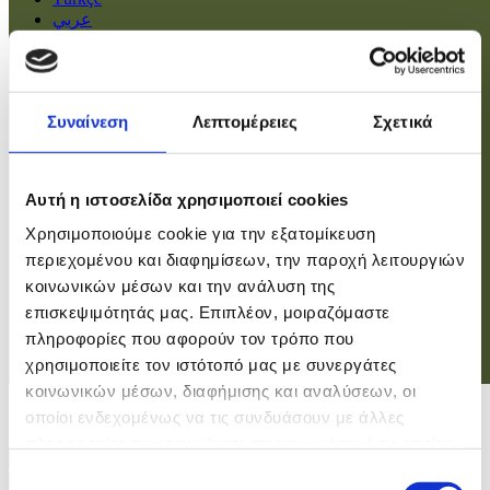
عربي
Αρχική
Πολιτική
Συναίνεση
Λεπτομέρειες
Σχετικά
Οικονομία
Βουλή
Κοινωνία
Εσωτερικά
Αυτή η ιστοσελίδα χρησιμοποιεί cookies
Ευρώπη
Χρησιμοποιούμε cookie για την εξατομίκευση
Κόσμος
Αθλητικά
περιεχομένου και διαφημίσεων, την παροχή λειτουργιών
Virals
κοινωνικών μέσων και την ανάλυση της
Επιστήμες
επισκεψιμότητάς μας. Επιπλέον, μοιραζόμαστε
πληροφορίες που αφορούν τον τρόπο που
χρησιμοποιείτε τον ιστότοπό μας με συνεργάτες
Σύνδεση
κοινωνικών μέσων, διαφήμισης και αναλύσεων, οι
Σύνδεση
οποίοι ενδεχομένως να τις συνδυάσουν με άλλες
πληροφορίες που τους έχετε παραχωρήσει ή τις οποίες
Χρήστης
έχουν συλλέξει σε σχέση με την από μέρους σας χρήση
Επιλογή
Κωδικός