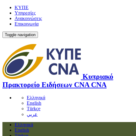
ΚΥΠΕ
Υπηρεσίες
Ανακοινώσεις
Επικοινωνία
Toggle navigation
Κυπριακό
Πρακτορείο Ειδήσεων
CNA
CNA
Ελληνικά
English
Türkçe
عربي
Ελληνικά
English
Türkçe