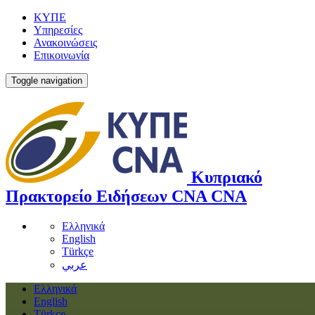
ΚΥΠΕ
Υπηρεσίες
Ανακοινώσεις
Επικοινωνία
Toggle navigation
Κυπριακό
Πρακτορείο Ειδήσεων
CNA
CNA
Ελληνικά
English
Türkçe
عربي
Ελληνικά
English
Türkçe