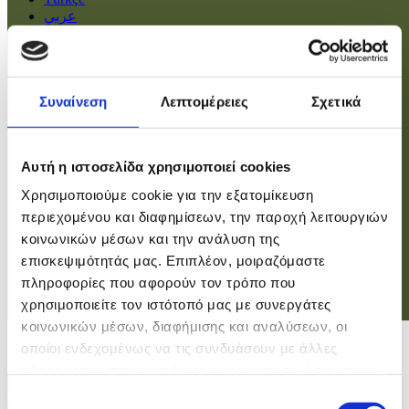
عربي
Αρχική
Πολιτική
Συναίνεση
Λεπτομέρειες
Σχετικά
Οικονομία
Βουλή
Κοινωνία
Εσωτερικά
Αυτή η ιστοσελίδα χρησιμοποιεί cookies
Ευρώπη
Χρησιμοποιούμε cookie για την εξατομίκευση
Κόσμος
Αθλητικά
περιεχομένου και διαφημίσεων, την παροχή λειτουργιών
Virals
κοινωνικών μέσων και την ανάλυση της
Επιστήμες
επισκεψιμότητάς μας. Επιπλέον, μοιραζόμαστε
πληροφορίες που αφορούν τον τρόπο που
χρησιμοποιείτε τον ιστότοπό μας με συνεργάτες
Σύνδεση
κοινωνικών μέσων, διαφήμισης και αναλύσεων, οι
Σύνδεση
οποίοι ενδεχομένως να τις συνδυάσουν με άλλες
πληροφορίες που τους έχετε παραχωρήσει ή τις οποίες
Χρήστης
έχουν συλλέξει σε σχέση με την από μέρους σας χρήση
Επιλογή
Κωδικός