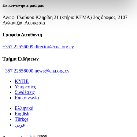
Επικοινωνήστε μαζί μας
Λεωφ. Γλαύκου Κληρίδη 21 (κτήριο ΚΕΜΑ) 3ος όροφος, 2107
Αγλαντζιά, Λευκωσία
Γραφείο Διευθυντή
+357 22556009
director@cna.org.cy
Τμήμα Ειδήσεων
+357 22556000
news@cna.org.cy
ΚΥΠΕ
Υπηρεσίες
Συνδέσεις
Επικοινωνία
Ελληνικά
English
Türkçe
عربي