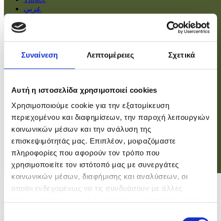
عربي
Αρχική
Πολιτική
Συναίνεση
Λεπτομέρειες
Σχετικά
Οικονομία
Βουλή
Κοινωνία
Εσωτερικά
Αυτή η ιστοσελίδα χρησιμοποιεί cookies
Ευρώπη
Χρησιμοποιούμε cookie για την εξατομίκευση
Κόσμος
Αθλητικά
περιεχομένου και διαφημίσεων, την παροχή λειτουργιών
Virals
κοινωνικών μέσων και την ανάλυση της
Επιστήμες
επισκεψιμότητάς μας. Επιπλέον, μοιραζόμαστε
πληροφορίες που αφορούν τον τρόπο που
χρησιμοποιείτε τον ιστότοπό μας με συνεργάτες
Σύνδεση
κοινωνικών μέσων, διαφήμισης και αναλύσεων, οι
Σύνδεση
οποίοι ενδεχομένως να τις συνδυάσουν με άλλες
πληροφορίες που τους έχετε παραχωρήσει ή τις οποίες
Χρήστης
έχουν συλλέξει σε σχέση με την από μέρους σας χρήση
Επιλογή
Κωδικός