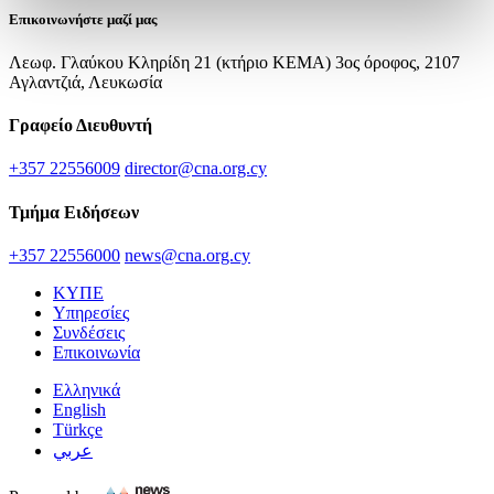
Επικοινωνήστε μαζί μας
Λεωφ. Γλαύκου Κληρίδη 21 (κτήριο ΚΕΜΑ) 3ος όροφος, 2107
Αγλαντζιά, Λευκωσία
Γραφείο Διευθυντή
+357 22556009
director@cna.org.cy
Τμήμα Ειδήσεων
+357 22556000
news@cna.org.cy
ΚΥΠΕ
Υπηρεσίες
Συνδέσεις
Επικοινωνία
Ελληνικά
English
Türkçe
عربي