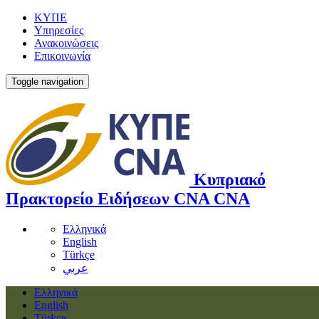
ΚΥΠΕ
Υπηρεσίες
Ανακοινώσεις
Επικοινωνία
Toggle navigation
Κυπριακό
Πρακτορείο Ειδήσεων
CNA
CNA
Ελληνικά
English
Türkçe
عربي
Ελληνικά
English
Türkçe