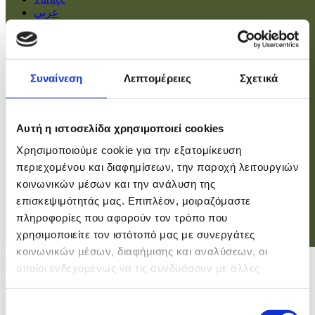
عربي
Αρχική
Πολιτική
Συναίνεση
Λεπτομέρειες
Σχετικά
Οικονομία
Βουλή
Κοινωνία
Εσωτερικά
Αυτή η ιστοσελίδα χρησιμοποιεί cookies
Ευρώπη
Χρησιμοποιούμε cookie για την εξατομίκευση
Κόσμος
Αθλητικά
περιεχομένου και διαφημίσεων, την παροχή λειτουργιών
Virals
κοινωνικών μέσων και την ανάλυση της
Επιστήμες
επισκεψιμότητάς μας. Επιπλέον, μοιραζόμαστε
πληροφορίες που αφορούν τον τρόπο που
χρησιμοποιείτε τον ιστότοπό μας με συνεργάτες
Σύνδεση
κοινωνικών μέσων, διαφήμισης και αναλύσεων, οι
Σύνδεση
οποίοι ενδεχομένως να τις συνδυάσουν με άλλες
πληροφορίες που τους έχετε παραχωρήσει ή τις οποίες
Χρήστης
έχουν συλλέξει σε σχέση με την από μέρους σας χρήση
Επιλογή
Κωδικός