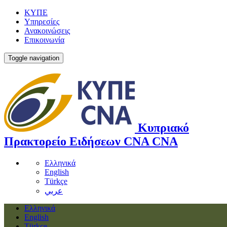
ΚΥΠΕ
Υπηρεσίες
Ανακοινώσεις
Επικοινωνία
Toggle navigation
Κυπριακό
Πρακτορείο Ειδήσεων
CNA
CNA
Ελληνικά
English
Türkçe
عربي
Ελληνικά
English
Türkçe