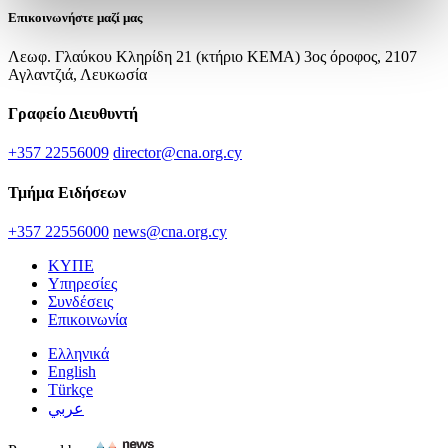
Επικοινωνήστε μαζί μας
Λεωφ. Γλαύκου Κληρίδη 21 (κτήριο ΚΕΜΑ) 3ος όροφος, 2107
Αγλαντζιά, Λευκωσία
Γραφείο Διευθυντή
+357 22556009
director@cna.org.cy
Τμήμα Ειδήσεων
+357 22556000
news@cna.org.cy
ΚΥΠΕ
Υπηρεσίες
Συνδέσεις
Επικοινωνία
Ελληνικά
English
Türkçe
عربي