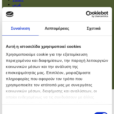
عربي
Αρχική
Πολιτική
Συναίνεση
Λεπτομέρειες
Σχετικά
Οικονομία
Βουλή
Κοινωνία
Εσωτερικά
Αυτή η ιστοσελίδα χρησιμοποιεί cookies
Ευρώπη
Χρησιμοποιούμε cookie για την εξατομίκευση
Κόσμος
Αθλητικά
περιεχομένου και διαφημίσεων, την παροχή λειτουργιών
Virals
κοινωνικών μέσων και την ανάλυση της
Επιστήμες
επισκεψιμότητάς μας. Επιπλέον, μοιραζόμαστε
πληροφορίες που αφορούν τον τρόπο που
χρησιμοποιείτε τον ιστότοπό μας με συνεργάτες
Σύνδεση
κοινωνικών μέσων, διαφήμισης και αναλύσεων, οι
Σύνδεση
οποίοι ενδεχομένως να τις συνδυάσουν με άλλες
πληροφορίες που τους έχετε παραχωρήσει ή τις οποίες
Χρήστης
έχουν συλλέξει σε σχέση με την από μέρους σας χρήση
Επιλογή
Κωδικός