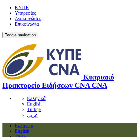
ΚΥΠΕ
Υπηρεσίες
Ανακοινώσεις
Επικοινωνία
Toggle navigation
Κυπριακό
Πρακτορείο Ειδήσεων
CNA
CNA
Ελληνικά
English
Türkçe
عربي
Ελληνικά
English
Türkçe