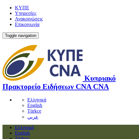
ΚΥΠΕ
Υπηρεσίες
Ανακοινώσεις
Επικοινωνία
Toggle navigation
Κυπριακό
Πρακτορείο Ειδήσεων
CNA
CNA
Ελληνικά
English
Türkçe
عربي
Ελληνικά
English
Türkçe