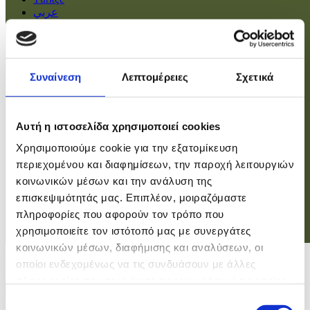
عربي
Αρχική
Πολιτική
Συναίνεση
Λεπτομέρειες
Σχετικά
Οικονομία
Βουλή
Κοινωνία
Εσωτερικά
Αυτή η ιστοσελίδα χρησιμοποιεί cookies
Ευρώπη
Χρησιμοποιούμε cookie για την εξατομίκευση
Κόσμος
Αθλητικά
περιεχομένου και διαφημίσεων, την παροχή λειτουργιών
Virals
κοινωνικών μέσων και την ανάλυση της
Επιστήμες
επισκεψιμότητάς μας. Επιπλέον, μοιραζόμαστε
πληροφορίες που αφορούν τον τρόπο που
χρησιμοποιείτε τον ιστότοπό μας με συνεργάτες
Σύνδεση
κοινωνικών μέσων, διαφήμισης και αναλύσεων, οι
Σύνδεση
οποίοι ενδεχομένως να τις συνδυάσουν με άλλες
πληροφορίες που τους έχετε παραχωρήσει ή τις οποίες
Χρήστης
έχουν συλλέξει σε σχέση με την από μέρους σας χρήση
Επιλογή
Κωδικός