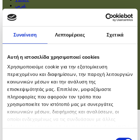
عربي
Αρχική
Πολιτική
Συναίνεση
Λεπτομέρειες
Σχετικά
Οικονομία
Βουλή
Κοινωνία
Εσωτερικά
Αυτή η ιστοσελίδα χρησιμοποιεί cookies
Ευρώπη
Χρησιμοποιούμε cookie για την εξατομίκευση
Κόσμος
Αθλητικά
περιεχομένου και διαφημίσεων, την παροχή λειτουργιών
Virals
κοινωνικών μέσων και την ανάλυση της
Επιστήμες
επισκεψιμότητάς μας. Επιπλέον, μοιραζόμαστε
πληροφορίες που αφορούν τον τρόπο που
χρησιμοποιείτε τον ιστότοπό μας με συνεργάτες
Σύνδεση
κοινωνικών μέσων, διαφήμισης και αναλύσεων, οι
Σύνδεση
οποίοι ενδεχομένως να τις συνδυάσουν με άλλες
πληροφορίες που τους έχετε παραχωρήσει ή τις οποίες
Χρήστης
έχουν συλλέξει σε σχέση με την από μέρους σας χρήση
Επιλογή
Κωδικός