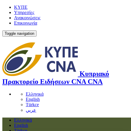
ΚΥΠΕ
Υπηρεσίες
Ανακοινώσεις
Επικοινωνία
Toggle navigation
Κυπριακό
Πρακτορείο Ειδήσεων
CNA
CNA
Ελληνικά
English
Türkçe
عربي
Ελληνικά
English
Türkçe