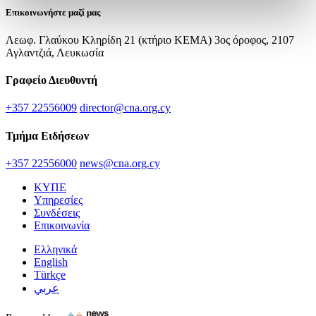
Επικοινωνήστε μαζί μας
Λεωφ. Γλαύκου Κληρίδη 21 (κτήριο ΚΕΜΑ) 3ος όροφος, 2107
Αγλαντζιά, Λευκωσία
Γραφείο Διευθυντή
+357 22556009
director@cna.org.cy
Τμήμα Ειδήσεων
+357 22556000
news@cna.org.cy
ΚΥΠΕ
Υπηρεσίες
Συνδέσεις
Επικοινωνία
Ελληνικά
English
Türkçe
عربي