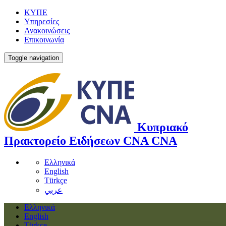
ΚΥΠΕ
Υπηρεσίες
Ανακοινώσεις
Επικοινωνία
Toggle navigation
Κυπριακό
Πρακτορείο Ειδήσεων
CNA
CNA
Ελληνικά
English
Türkçe
عربي
Ελληνικά
English
Türkçe