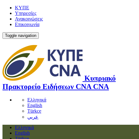
ΚΥΠΕ
Υπηρεσίες
Ανακοινώσεις
Επικοινωνία
Toggle navigation
Κυπριακό
Πρακτορείο Ειδήσεων
CNA
CNA
Ελληνικά
English
Türkçe
عربي
Ελληνικά
English
Türkçe