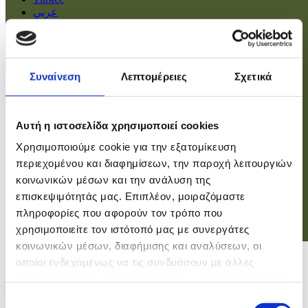
عربي
Αρχική
Πολιτική
Συναίνεση
Λεπτομέρειες
Σχετικά
Οικονομία
Βουλή
Κοινωνία
Εσωτερικά
Αυτή η ιστοσελίδα χρησιμοποιεί cookies
Ευρώπη
Χρησιμοποιούμε cookie για την εξατομίκευση
Κόσμος
Αθλητικά
περιεχομένου και διαφημίσεων, την παροχή λειτουργιών
Virals
κοινωνικών μέσων και την ανάλυση της
Επιστήμες
επισκεψιμότητάς μας. Επιπλέον, μοιραζόμαστε
πληροφορίες που αφορούν τον τρόπο που
χρησιμοποιείτε τον ιστότοπό μας με συνεργάτες
Σύνδεση
κοινωνικών μέσων, διαφήμισης και αναλύσεων, οι
Σύνδεση
οποίοι ενδεχομένως να τις συνδυάσουν με άλλες
πληροφορίες που τους έχετε παραχωρήσει ή τις οποίες
Χρήστης
έχουν συλλέξει σε σχέση με την από μέρους σας χρήση
Επιλογή
Κωδικός