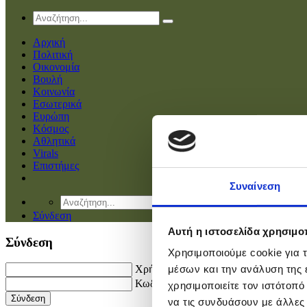
Αρχική
Πολιτική
Οικονομία
Βουλή
Κοινωνία
Εσωτερικά
Ευρώπη
Κόσμος
Αθλητικά
Virals
Επιστήμες
Συναίνεση
Σύνδεση
Αυτή η ιστοσελίδα χρησιμοπ
Σύνδεση
Χρησιμοποιούμε cookie για 
Χρήστης
μέσων και την ανάλυση της
Κωδικός
χρησιμοποιείτε τον ιστότοπ
να τις συνδυάσουν με άλλες