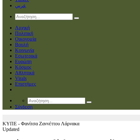
عربي
Αρχική
Πολιτική
Οικονομία
Βουλή
Κοινωνία
Εσωτερικά
Ευρώπη
Κόσμος
Αθλητικά
Virals
Επιστήμες
Σύνδεση
ΚΥΠΕ - Φανίτσα Ζαννέττου
Λάρνακα
Updated