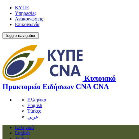
ΚΥΠΕ
Υπηρεσίες
Ανακοινώσεις
Επικοινωνία
Toggle navigation
Κυπριακό
Πρακτορείο Ειδήσεων
CNA
CNA
Ελληνικά
English
Türkçe
عربي
Ελληνικά
English
Türkçe