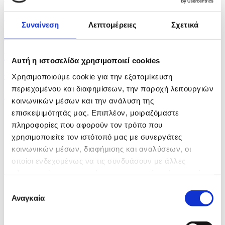
Δείκτης Τιμών Χρηματιστηρίου
Συναίνεση
Λεπτομέρειες
Σχετικά
πριν 18 λεπτά
Η Β. Κορέα εκτόξευσε βαλλιστικό πύραυλο μικρού...
Αυτή η ιστοσελίδα χρησιμοποιεί cookies
πριν 21 λεπτά
Χρησιμοποιούμε cookie για την εξατομίκευση
περιεχομένου και διαφημίσεων, την παροχή λειτουργιών
Η Κοίλη αποκτά τη δική της «Γωνιά του Έρωτα»
κοινωνικών μέσων και την ανάλυση της
επισκεψιμότητάς μας. Επιπλέον, μοιραζόμαστε
πληροφορίες που αφορούν τον τρόπο που
χρησιμοποιείτε τον ιστότοπό μας με συνεργάτες
κοινωνικών μέσων, διαφήμισης και αναλύσεων, οι
οποίοι ενδεχομένως να τις συνδυάσουν με άλλες
πληροφορίες που τους έχετε παραχωρήσει ή τις οποίες
έχουν συλλέξει σε σχέση με την από μέρους σας χρήση
Επιλογή
των υπηρεσιών τους.
Αναγκαία
συγκατάθεσης