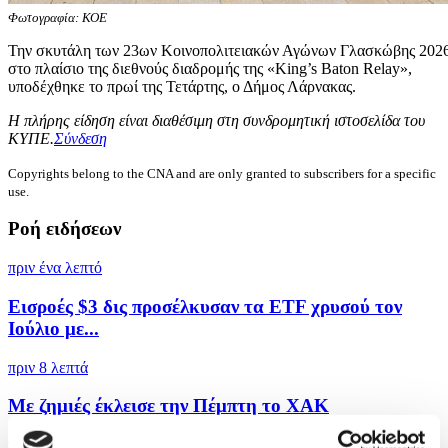
Φωτογραφία: ΚΟΕ
Την σκυτάλη των 23ων Κοινοπολιτειακών Αγώνων Γλασκώβης 2026
στο πλαίσιο της διεθνούς διαδρομής της «King’s Baton Relay»,
υποδέχθηκε το πρωί της Τετάρτης, ο Δήμος Λάρνακας.
Η πλήρης είδηση είναι διαθέσιμη στη συνδρομητική ιστοσελίδα του
ΚΥΠΕ.
Σύνδεση
Copyrights belong to the CNA and are only granted to subscribers for a specific
use.
Ροή ειδήσεων
πριν ένα λεπτό
Εισροές $3 δις προσέλκυσαν τα ETF χρυσού τον
Ιούλιο με...
πριν 8 λεπτά
Με ζημιές έκλεισε την Πέμπτη το ΧΑΚ
πριν 9 λεπτά