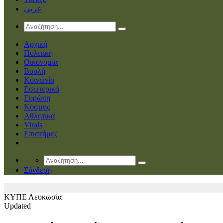
عربي
Αρχική
Πολιτική
Οικονομία
Βουλή
Κοινωνία
Εσωτερικά
Ευρώπη
Κόσμος
Αθλητικά
Virals
Επιστήμες
Σύνδεση
ΚΥΠΕ
Λευκωσία
Updated