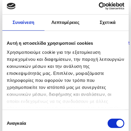
πριν 20 λεπτά
Βαρύ το φορτίο, ο Βαφεάδης έθεσε ψηλά τον πήχη,
είπε η...
Συναίνεση
Λεπτομέρειες
Σχετικά
πριν 25 λεπτά
Ισόβια κάθειρξη για Αφγανό για επίθεση στο Μόναχο
Αυτή η ιστοσελίδα χρησιμοποιεί cookies
Χρησιμοποιούμε cookie για την εξατομίκευση
πριν 31 λεπτά
περιεχομένου και διαφημίσεων, την παροχή λειτουργιών
Το ΤΕΠΑΚ πιστοποιήθηκε ως Κέντρο
κοινωνικών μέσων και την ανάλυση της
Επαγγελματικής...
επισκεψιμότητάς μας. Επιπλέον, μοιραζόμαστε
πληροφορίες που αφορούν τον τρόπο που
χρησιμοποιείτε τον ιστότοπό μας με συνεργάτες
κοινωνικών μέσων, διαφήμισης και αναλύσεων, οι
οποίοι ενδεχομένως να τις συνδυάσουν με άλλες
πληροφορίες που τους έχετε παραχωρήσει ή τις οποίες
έχουν συλλέξει σε σχέση με την από μέρους σας χρήση
Επιλογή
των υπηρεσιών τους.
Αναγκαία
συγκατάθεσης