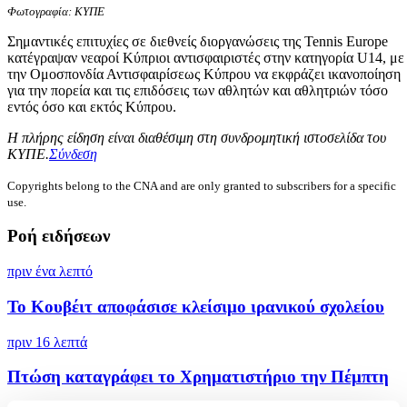
Φωτογραφία: ΚΥΠΕ
Σημαντικές επιτυχίες σε διεθνείς διοργανώσεις της Tennis Europe
κατέγραψαν νεαροί Κύπριοι αντισφαιριστές στην κατηγορία U14, με
την Ομοσπονδία Αντισφαιρίσεως Κύπρου να εκφράζει ικανοποίηση
για την πορεία και τις επιδόσεις των αθλητών και αθλητριών τόσο
εντός όσο και εκτός Κύπρου.
Η πλήρης είδηση είναι διαθέσιμη στη συνδρομητική ιστοσελίδα του
ΚΥΠΕ.
Σύνδεση
Copyrights belong to the CNA and are only granted to subscribers for a specific
use.
Ροή ειδήσεων
πριν ένα λεπτό
To Κουβέιτ αποφάσισε κλείσιμο ιρανικού σχολείου
πριν 16 λεπτά
Πτώση καταγράφει το Χρηματιστήριο την Πέμπτη