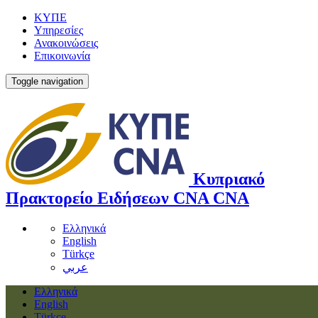
ΚΥΠΕ
Υπηρεσίες
Ανακοινώσεις
Επικοινωνία
Toggle navigation
Κυπριακό
Πρακτορείο Ειδήσεων
CNA
CNA
Ελληνικά
English
Türkçe
عربي
Ελληνικά
English
Türkçe