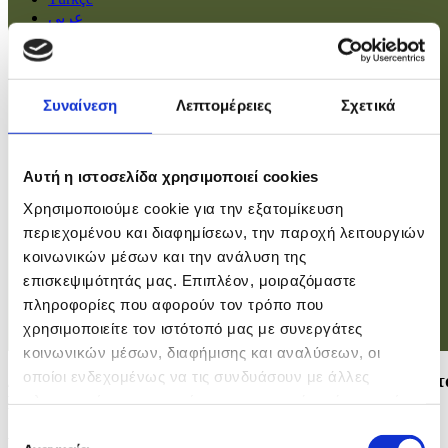
عربي
Αρχική
Συναίνεση
Λεπτομέρειες
Σχετικά
Πολιτική
Οικονομία
Βουλή
Κοινωνία
Αυτή η ιστοσελίδα χρησιμοποιεί cookies
Εσωτερικά
Ευρώπη
Χρησιμοποιούμε cookie για την εξατομίκευση
Κόσμος
περιεχομένου και διαφημίσεων, την παροχή λειτουργιών
Αθλητικά
Virals
κοινωνικών μέσων και την ανάλυση της
Επιστήμες
επισκεψιμότητάς μας. Επιπλέον, μοιραζόμαστε
πληροφορίες που αφορούν τον τρόπο που
χρησιμοποιείτε τον ιστότοπό μας με συνεργάτες
Σύνδεση
κοινωνικών μέσων, διαφήμισης και αναλύσεων, οι
οποίοι ενδεχομένως να τις συνδυάσουν με άλλες
Δήλωση νέου Επιτρόπου Αλιείας και Ωκεανών, Κώστ
πληροφορίες που τους έχετε παραχωρήσει ή τις οποίες
Καδή
έχουν συλλέξει σε σχέση με την από μέρους σας χρήση
Επιλογή
Video
των υπηρεσιών τους.