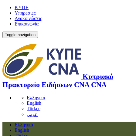
ΚΥΠΕ
Υπηρεσίες
Ανακοινώσεις
Επικοινωνία
Toggle navigation
Κυπριακό
Πρακτορείο Ειδήσεων
CNA
CNA
Ελληνικά
English
Türkçe
عربي
Ελληνικά
English
Türkçe